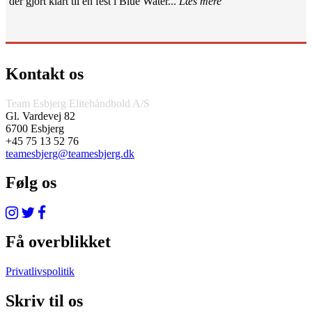
der gjort klart til en fest i Blue Water...
Læs mere
Kontakt os
Team Esbjerg Elitehåndbold A/S
Gl. Vardevej 82
6700 Esbjerg
+45 75 13 52 76
teamesbjerg@teamesbjerg.dk
Følg os
Få overblikket
Privatlivspolitik
Skriv til os