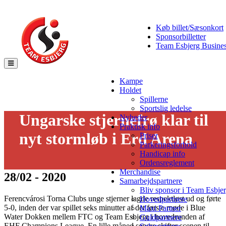
Køb billet/Sæsonkort
Sponsorbilletter
Team Esbjerg Busine
Toggle
navigation
Kampe
Holdet
Spillerne
Sportslig ledelse
Ungarske stjernefrø klar til
Nyheder
Praktisk info
nyt stormløb i Erd Arena
Priser
Parkeringsforhold
Handicap info
Ordensreglement
Merchandise
28/02 - 2020
Samarbejdspartnere
Bliv sponsor i Team Esbje
Ferencvárosi Torna Clubs unge stjerner lagde respektløst ud og førte
Hovedpartnere
5-0, inden der var spillet seks minutter af det første møde i Blue
Maxi Partner
Water Dokken mellem FTC og Team Esbjerg i hovedrunden af
Guldpartnere
EHF Champions League. En lille måned senere skifter scenen til