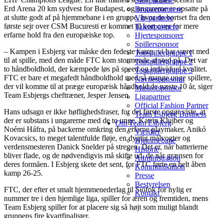
Sølvpartnere
Erd Arena 20 km sydvest for Budapest, og ungarerne er opsatte på
Bronzepartnere
at slutte godt af på hjemmebane i en gruppe, hvor de bortset fra den
Vip-partnere
første sejr over CSM Bucuresti er kommet til kort over for mere
Talentpartnere
erfarne hold fra den europæiske top.
Hjertesponsorer
Spillersponsor
– Kampen i Esbjerg var måske den fedeste kamp, vi har været med
Topspillergruppe 1
til at spille, med den måde FTC kom stormende af sted på. Det var
Topspillergruppe 2
to håndboldhold, der kæmpede løs på speed og individuel kvalitet.
Topspillergruppe 3
FTC er bare et megafedt håndboldhold med så mange unge spillere,
Navnesponsorat
der vil komme til at præge europæisk håndbold de næste 10 år, siger
Maskotsponsor
Team Esbjergs cheftræner, Jesper Jensen.
Ligapartner
Official Fashion Partner
Hans udsagn er ikke høflighedsfraser, for det første opgør viste, at
Team Esbjerg Business
der er substans i ungarerne med de to unge, Katrin Klujber og
Om Team Esbjerg
Noémi Háfra, på backerne omkring den erfarne playmaker, Anikó
Værdier
Kovacsics, to meget talentfulde fløje, en dygtig målvogter og
Hjemmebane
verdensmesteren Danick Snelder på stregen. Det er, når batterierne
Historie
bliver flade, og de nødvendigvis må skifte ud, de når grænsen for
Administration
deres formåen. I Esbjerg skete det sent, for FTC førte en helt åben
Kommunikation
kamp 26-25.
Presse
Bestyrelsen
FTC, der efter et smalt hjemmenederlag til Siófok for nylig er
Kontakt
nummer tre i den hjemlige liga, spiller for æren og fremtiden, mens
Team Esbjerg spiller for at placere sig så højt som muligt blandt
gruppens fire kvartfinalister.