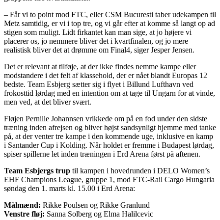
– Får vi to point mod FTC, eller CSM Bucuresti taber udekampen til
Metz samtidig, er vi i top tre, og vi går efter at komme så langt op ad
stigen som muligt. Lidt firkantet kan man sige, at jo højere vi
placerer os, jo nemmere bliver det i kvartfinalen, og jo mere
realistisk bliver det at drømme om Final4, siger Jesper Jensen.
Det er relevant at tilføje, at der ikke findes nemme kampe eller
modstandere i det felt af klassehold, der er nået blandt Europas 12
bedste. Team Esbjerg sætter sig i flyet i Billund Lufthavn ved
frokosttid lørdag med en intention om at tage til Ungarn for at vinde,
men ved, at det bliver svært.
Fløjen Pernille Johannsen vrikkede om på en fod under den sidste
træning inden afrejsen og bliver højst sandsynligt hjemme med tanke
på, at der venter tre kampe i den kommende uge, inklusive en kamp
i Santander Cup i Kolding. Når holdet er fremme i Budapest lørdag,
spiser spillerne let inden træningen i Erd Arena først på aftenen.
Team Esbjergs trup
til kampen i hovedrunden i DELO Women’s
EHF Champions League, gruppe 1, mod FTC-Rail Cargo Hungaria
søndag den 1. marts kl. 15.00 i Erd Arena:
Målmænd:
Rikke Poulsen og Rikke Granlund
Venstre fløj:
Sanna Solberg og Elma Halilcevic