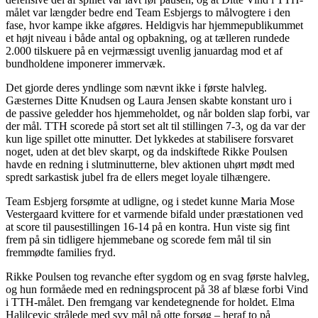
målet var længder bedre end Team Esbjergs to målvogtere i den
fase, hvor kampe ikke afgøres. Heldigvis har hjemmepublikummet
et højt niveau i både antal og opbakning, og at tælleren rundede
2.000 tilskuere på en vejrmæssigt uvenlig januardag mod et af
bundholdene imponerer immervæk.
Det gjorde deres yndlinge som nævnt ikke i første halvleg.
Gæsternes Ditte Knudsen og Laura Jensen skabte konstant uro i
de passive geledder hos hjemmeholdet, og når bolden slap forbi, var
der mål. TTH scorede på stort set alt til stillingen 7-3, og da var der
kun lige spillet otte minutter. Det lykkedes at stabilisere forsvaret
noget, uden at det blev skarpt, og da indskiftede Rikke Poulsen
havde en redning i slutminutterne, blev aktionen uhørt mødt med
spredt sarkastisk jubel fra de ellers meget loyale tilhængere.
Team Esbjerg forsømte at udligne, og i stedet kunne Maria Mose
Vestergaard kvittere for et varmende bifald under præstationen ved
at score til pausestillingen 16-14 på en kontra. Hun viste sig fint
frem på sin tidligere hjemmebane og scorede fem mål til sin
fremmødte families fryd.
Rikke Poulsen tog revanche efter sygdom og en svag første halvleg,
og hun formåede med en redningsprocent på 38 af blæse forbi Vind
i TTH-målet. Den fremgang var kendetegnende for holdet. Elma
Halilcevic strålede med syv mål på otte forsøg – heraf to på