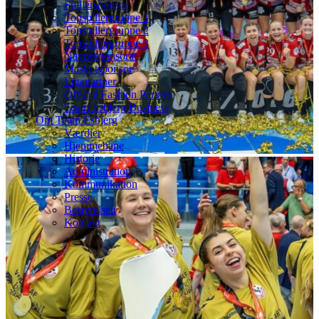
Spillersponsor
Topspillergruppe 1
Topspillergruppe 2
Topspillergruppe 3
Navnesponsorat
Maskotsponsor
Ligapartner
Official Fashion Partner
Team Esbjerg Business
Om Team Esbjerg
Værdier
Hjemmebane
Historie
Administration
Kommunikation
Presse
Bestyrelsen
Kontakt