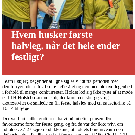
Hvem husker første
halvleg, når det hele ender
festligt?
18/01 - 2020
Team Esbjerg begynder at ligne sig selv lidt fra perioden med
den forrygende serie af sejre i efteråret og den mentale overlegenhed
i forhold til mange konkurrenter. Holdet lod sig ikke ryste af at møde
et TTH Holstebro-mandskab, der kom med stor gejst og
aggressivitet og spillede en fin første halvleg med en pauseføring på
16-14 til følge.
Der var blot spillet godt to et halvt minut efter pausen, før
favoritterne førte for første gang, og fra da var der ikke tvivl om
udfaldet. 37-27-sejren lod ikke ane, at holdets bundniveau i den
defensive del af spillet var lavt før pausen, og at Ditte Vind i TTH-