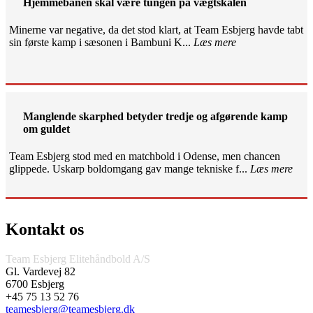
Hjemmebanen skal være tungen på vægtskålen
Minerne var negative, da det stod klart, at Team Esbjerg havde tabt
sin første kamp i sæsonen i Bambuni K...
Læs mere
Manglende skarphed betyder tredje og afgørende kamp
om guldet
Team Esbjerg stod med en matchbold i Odense, men chancen
glippede. Uskarp boldomgang gav mange tekniske f...
Læs mere
Kontakt os
Team Esbjerg Elitehåndbold A/S
Gl. Vardevej 82
6700 Esbjerg
+45 75 13 52 76
teamesbjerg@teamesbjerg.dk