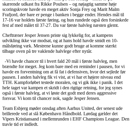
skærende udkast fra Rikke Poulsen – og nøjagtig samme høje
scoringskvote havde en meget aktiv Sonja Frey og Marit Malm
Frafjord, der bare er penge i banken i begge ender. Hendes mål til
17-16 var holdets første føring, og hun rundede også den forsinkede
fest af med målet til 37-27. Da var første halvleg næsten glemt.
Cheftræner Jesper Jensen priste sig lykkelig for, at kampens
udvikling ikke var modsat, og at hans hold havde smidt en 10-
målsføring væk. Mestrene kunne godt bruge at komme stærkt
tilbage oven på tre vaklende halvlege efter nytår.
-Vi havde chancer til i hvert fald 20 mål i første halvleg, men
brændte for meget. Jeg kom bare med en reminder i pausen, for vi
havde en forventning om at få fat i defensiven, hvor det sejlede før
pausen. I anden halvleg fik vi vist, at vi har et højere niveau end
TTH. Kampforløbet testede moralen, og vi gik ikke i panik. I det
hele taget var kampen et skridt i den rigtige retning, for jeg synes
også i første halvleg, at vi løste det godt med deres aggressive
forsvar. Vi kom til chancer nok, sagde Jesper Jensen.
Team Esbjerg møder onsdag aften Aarhus United, der senest ude
brillerede ved at slå København Håndbold. Lørdag gælder det
Vipers Kristiansand i mellemrunden i EHF Champions League. Den
travle tid er indledt.