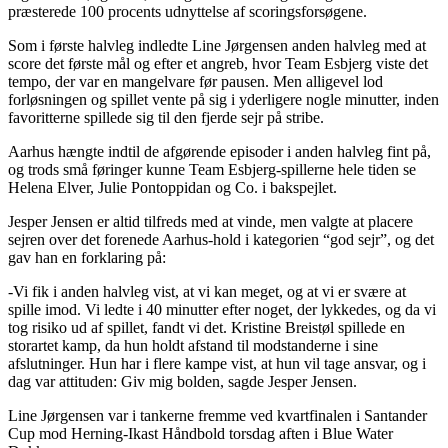
præsterede 100 procents udnyttelse af scoringsforsøgene.
Som i første halvleg indledte Line Jørgensen anden halvleg med at
score det første mål og efter et angreb, hvor Team Esbjerg viste det
tempo, der var en mangelvare før pausen. Men alligevel lod
forløsningen og spillet vente på sig i yderligere nogle minutter, inden
favoritterne spillede sig til den fjerde sejr på stribe.
Aarhus hængte indtil de afgørende episoder i anden halvleg fint på,
og trods små føringer kunne Team Esbjerg-spillerne hele tiden se
Helena Elver, Julie Pontoppidan og Co. i bakspejlet.
Jesper Jensen er altid tilfreds med at vinde, men valgte at placere
sejren over det forenede Aarhus-hold i kategorien “god sejr”, og det
gav han en forklaring på:
-Vi fik i anden halvleg vist, at vi kan meget, og at vi er svære at
spille imod. Vi ledte i 40 minutter efter noget, der lykkedes, og da vi
tog risiko ud af spillet, fandt vi det. Kristine Breistøl spillede en
storartet kamp, da hun holdt afstand til modstanderne i sine
afslutninger. Hun har i flere kampe vist, at hun vil tage ansvar, og i
dag var attituden: Giv mig bolden, sagde Jesper Jensen.
Line Jørgensen var i tankerne fremme ved kvartfinalen i Santander
Cup mod Herning-Ikast Håndbold torsdag aften i Blue Water