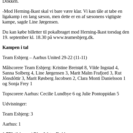
Dokken.
-Mod Herning-Ikast skal vi bare være klar. Vi kan tåle at tabe en
ligakamp i en lang sæson, men dette er en af sæsonens vigtigste
kampe, sagde Line Jørgensen.
Du kan købe billetter til pokalbraget mod Herning-Ikast torsdag den
19. september kl. 18.30 på www.teamesbjerg.dk.
Kampen i tal
Team Esbjerg – Aarhus United 29-22 (11-11)
Målscorere Team Esbjerg: Kristine Breistøl 8, Vilde Ingstad 4,
Sanna Solberg 4, Line Jørgensen 3, Marit Malm Frafjord 3, Rut
Jónsdóttir 3, Marit Røsberg Jacobsen 2, Clara Monti Danielsson 1
og Sonja Frey 1
Topscorere Aarhus: Cecilie Lundbye 6 og Julie Pontoppidan 5
Udvisninger:
Team Esbjerg: 3
Aarhus: 1