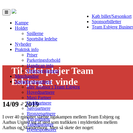
Toggle
Køb billet/Sæsonkort
navigation
Sponsorbilletter
Kampe
Team Esbjerg Busine
Holdet
Spillerne
Sportslig ledelse
Nyheder
Praktisk info
Priser
Parkeringsforhold
Handicap info
Til sidst plejer Team
Ordensreglement
Merchandise
Esbjerg at vinde
Samarbejdspartnere
Bliv sponsor i Team Esbjerg
Hovedpartnere
Maxi Partner
14/09 - 2019
Guldpartnere
Sølvpartnere
Bronzepartnere
I over 40 minutter slæbte ligakampen mellem Team Esbjerg og
Vip-partnere
Aarhus United sig af sted som trafikken i myldretiden mellem
Talentpartnere
Aarhus og Skanderborg. Men så skete der noget:
Hjertesponsorer