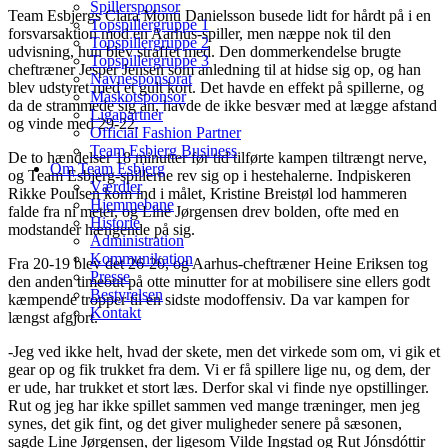
Spillersponsor
Team Esbjergs Clara Monti Danielsson busede lidt for hårdt på i en
Topspillergruppe 1
forsvarsaktion mod en Aarhus-spiller, men næppe nok til den
Topspillergruppe 2
udvisning, hun blev straffet med. Den dommerkendelse brugte
Topspillergruppe 3
cheftræner Jesper Jensen som anledning til at hidse sig op, og han
Navnesponsorat
blev udstyret med et gult kort. Det havde en effekt på spillerne, og
Maskotsponsor
da de strammede sig an, havde de ikke besvær med at lægge afstand
Ligapartner
og vinde med 29-22.
Official Fashion Partner
Team Esbjerg Business
De to hændelser 18 minutter før tid tilførte kampen tiltrængt nerve,
Om Team Esbjerg
og Team Esbjerg-spillerne rev sig op i hestehalerne. Indpiskeren
Værdier
Rikke Poulsen kom ind i målet, Kristine Breistøl lod hammeren
Hjemmebane
falde fra ni meter, og Line Jørgensen drev bolden, ofte med en
Historie
modstander hængende på sig.
Administration
Kommunikation
Fra 20-19 blev det 26-20, og Aarhus-cheftræner Heine Eriksen tog
Presse
den anden timeout på otte minutter for at mobilisere sine ellers godt
Bestyrelsen
kæmpende tropper til en sidste modoffensiv. Da var kampen for
Kontakt
længst afgjort.
-Jeg ved ikke helt, hvad der skete, men det virkede som om, vi gik et
gear op og fik trukket fra dem. Vi er få spillere lige nu, og dem, der
er ude, har trukket et stort læs. Derfor skal vi finde nye opstillinger.
Rut og jeg har ikke spillet sammen ved mange træninger, men jeg
synes, det gik fint, og det giver muligheder senere på sæsonen,
sagde Line Jørgensen, der ligesom Vilde Ingstad og Rut Jónsdóttir