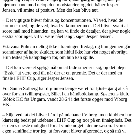
hjemmebane mod netop den modstander, og det, håber Jesper
Jensen, vil smitte af positivt. Men det kan blive tæt.
– Det vigtigste bliver fokus og koncentrationen. Vi ved, hvad de
kommer med, og de ved, hvad vi kommer med. Det bliver svært at
score mål mod hinanden, og kan vi finde de detaljer, der giver nogle
ekstra scoringer, vil vi være nået langt, siger Jesper Jensen.
Estavana Polman deltog ikke i træningen fredag, og hun gennemgår
scanninger af højre skulder, som hidtil ikke har vist noget alvorligt.
Hun testes på kampdagen for, om hun kan spille.
– Det kan være et spørgsmål om at bide smerter i sig, og det plejer
”Essie” at være god til, når der er en præmie. Det er der med en
finale i EHF Cup, siger Jesper Jensen.
For Sanna Solberg har drømmen længe været for første gang at stå
over for sin tvillingsøster, Silje, i en håndboldkamp. Søsterens klub,
Siófok KC fra Ungarn, vandt 28-24 i det første opgør mod Viborg
HK.
– Silje ved, at det bliver hårdt på udebane i Viborg, men klubben har
klaret sig bedst på udebane i EHF Cup og tror på en finaleplads. Det
er deres eneste mulighed for at vinde noget i denne sæson. I vores
egen semifinale tror jeg, at forsvaret bliver afgørende, og så må vi