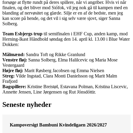
forsøge at flytte rundt på deres spillere, når vi angriber. Hvis vi når
finalen, og det bliver mod Siófok, vil jeg nok gå til kampen med en
blanding af nervøsitet og glæde. Silje er en af de bedste, men jeg
kan score på hende, og det vil i sig selv være sjovt, siger Sanna
Solberg.
Team Esbjergs trup
til semifinalen i EHF Cup, anden kamp, mod
Herning-Ikast Håndbold søndag den 14. april kl. 13.00 i Blue Water
Dokken:
Målmænd:
Sandra Toft og Rikke Granlund
Venstre fløj:
Sanna Solberg, Elma Halilcevic og Maria Mose
Vestergaard
Højre fløj:
Marit Røsberg Jacobsen og Emma Nielsen
Streg:
Vilde Ingstad, Clara Monti Danielsson og Marit Malm
Frafjord
Bagspillere:
Kristine Breistøl, Estavana Polman, Kristina Liscevic,
Annette Jensen, Line Jørgensen og Rut Jónsdóttir.
Seneste nyheder
Kampoversigt Bambuni Kvindeligaen 2026/2027