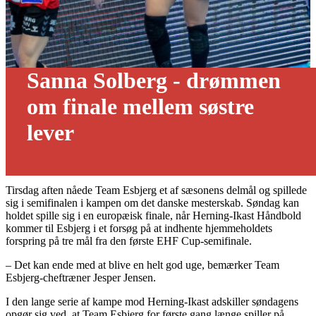
Sanna Solberg - drømmen
om finale mellem søstre
lever
13/04 - 2019
Tirsdag aften nåede Team Esbjerg et af sæsonens delmål og spillede
sig i semifinalen i kampen om det danske mesterskab. Søndag kan
holdet spille sig i en europæisk finale, når Herning-Ikast Håndbold
kommer til Esbjerg i et forsøg på at indhente hjemmeholdets
forspring på tre mål fra den første EHF Cup-semifinale.
– Det kan ende med at blive en helt god uge, bemærker Team
Esbjerg-cheftræner Jesper Jensen.
I den lange serie af kampe mod Herning-Ikast adskiller søndagens
opgør sig ved, at Team Esbjerg for første gang længe spiller på