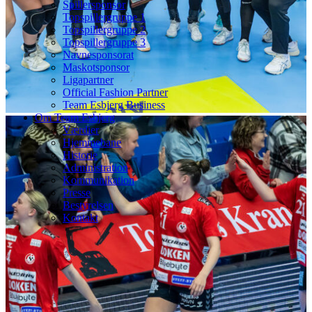
Spillersponsor
Topspillergruppe 1
Topspillergruppe 2
Topspillergruppe 3
Navnesponsorat
Maskotsponsor
Ligapartner
Official Fashion Partner
Team Esbjerg Business
Om Team Esbjerg
Værdier
Hjemmebane
Historie
Administration
Kommunikation
Presse
Bestyrelsen
Kontakt