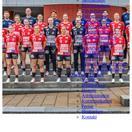
Sølvpartnere
Bronzepartnere
Vip-partnere
Talentpartnere
Hjertesponsorer
Spillersponsor
Topspillergruppe 1
Topspillergruppe 2
Topspillergruppe 3
Navnesponsorat
Maskotsponsor
Ligapartner
Official Fashion Partner
Team Esbjerg Business
Om Team Esbjerg
Værdier
Hjemmebane
Historie
Administration
Kommunikation
Presse
Bestyrelsen
Kontakt