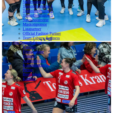
Spillersponsor
Topspillergruppe 1
Topspillergruppe 2
Topspillergruppe 3
Navnesponsorat
Maskotsponsor
Ligapartner
Official Fashion Partner
Team Esbjerg Business
Om Team Esbjerg
Værdier
Hjemmebane
Historie
Administration
Kommunikation
Presse
Bestyrelsen
Kontakt