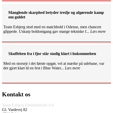
Manglende skarphed betyder tredje og afgørende kamp
om guldet
Team Esbjerg stod med en matchbold i Odense, men chancen
glippede. Uskarp boldomgang gav mange tekniske f...
Læs mere
Skuffelsen fra i fjor står stadig klart i hukommelsen
Med en storsejr i det første opgør, vel at mærke på udebane, var
der gjort klart til en fest i Blue Water...
Læs mere
Kontakt os
Team Esbjerg Elitehåndbold A/S
Gl. Vardevej 82