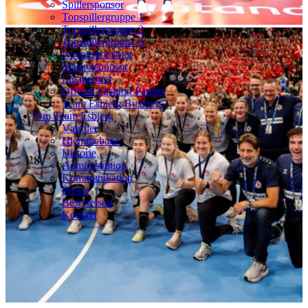
Spillersponsor
Topspillergruppe 1
Topspillergruppe 2
Topspillergruppe 3
Navnesponsorat
Maskotsponsor
Ligapartner
Official Fashion Partner
Team Esbjerg Business
Om Team Esbjerg
Værdier
Hjemmebane
Historie
Administration
Kommunikation
Presse
Bestyrelsen
Kontakt