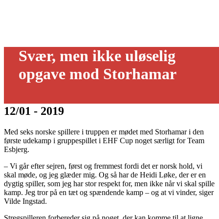
Svær, men ikke uløselig
opgave mod Storhamar
12/01 - 2019
Med seks norske spillere i truppen er mødet med Storhamar i den
første udekamp i gruppespillet i EHF Cup noget særligt for Team
Esbjerg.
– Vi går efter sejren, først og fremmest fordi det er norsk hold, vi
skal møde, og jeg glæder mig. Og så har de Heidi Løke, der er en
dygtig spiller, som jeg har stor respekt for, men ikke når vi skal spille
kamp. Jeg tror på en tæt og spændende kamp – og at vi vinder, siger
Vilde Ingstad.
Stregspilleren forbereder sig på noget, der kan komme til at ligne