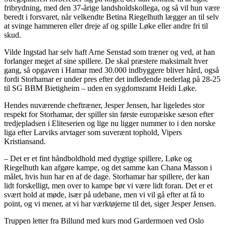
fribrydning, med den 37-årige landsholdskollega, og så vil hun være
beredt i forsvaret, når velkendte Betina Riegelhuth lægger an til selv
at svinge hammeren eller dreje af og spille Løke eller andre fri til
skud.
Vilde Ingstad har selv haft Arne Senstad som træner og ved, at han
forlanger meget af sine spillere. De skal præstere maksimalt hver
gang, så opgaven i Hamar med 30.000 indbyggere bliver hård, også
fordi Storhamar er under pres efter det indledende nederlag på 28-25
til SG BBM Bietigheim – uden en sygdomsramt Heidi Løke.
Hendes nuværende cheftræner, Jesper Jensen, har ligeledes stor
respekt for Storhamar, der spiller sin første europæiske sæson efter
tredjepladsen i Eliteserien og lige nu ligger nummer to i den norske
liga efter Larviks arvtager som suverænt tophold, Vipers
Kristiansand.
– Det er et fint håndboldhold med dygtige spillere, Løke og
Riegelhuth kan afgøre kampe, og det samme kan Chana Masson i
målet, hvis hun har en af de dage. Storhamar har spillere, der kan
lidt forskelligt, men over to kampe bør vi være lidt foran. Det er et
svært hold at møde, især på udebane, men vi vil gå efter at få to
point, og vi mener, at vi har værktøjerne til det, siger Jesper Jensen.
Truppen letter fra Billund med kurs mod Gardermoen ved Oslo