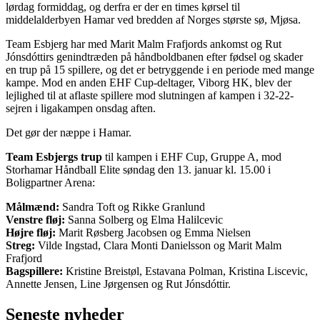
lørdag formiddag, og derfra er der en times kørsel til
middelalderbyen Hamar ved bredden af Norges største sø, Mjøsa.
Team Esbjerg har med Marit Malm Frafjords ankomst og Rut
Jónsdóttirs genindtræden på håndboldbanen efter fødsel og skader
en trup på 15 spillere, og det er betryggende i en periode med mange
kampe. Mod en anden EHF Cup-deltager, Viborg HK, blev der
lejlighed til at aflaste spillere mod slutningen af kampen i 32-22-
sejren i ligakampen onsdag aften.
Det gør der næppe i Hamar.
Team Esbjergs trup
til kampen i EHF Cup, Gruppe A, mod
Storhamar Håndball Elite søndag den 13. januar kl. 15.00 i
Boligpartner Arena:
Målmænd:
Sandra Toft og Rikke Granlund
Venstre fløj:
Sanna Solberg og Elma Halilcevic
Højre fløj:
Marit Røsberg Jacobsen og Emma Nielsen
Streg:
Vilde Ingstad, Clara Monti Danielsson og Marit Malm
Frafjord
Bagspillere:
Kristine Breistøl, Estavana Polman, Kristina Liscevic,
Annette Jensen, Line Jørgensen og Rut Jónsdóttir.
Seneste nyheder