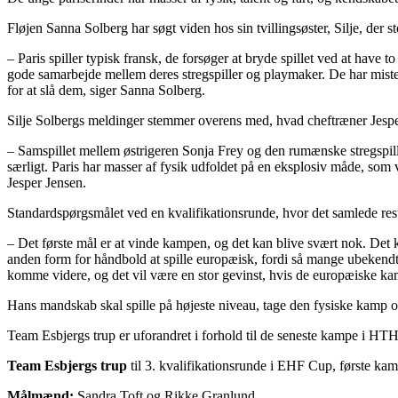
Fløjen Sanna Solberg har søgt viden hos sin tvillingsøster, Silje, der 
– Paris spiller typisk fransk, de forsøger at bryde spillet ved at have t
gode samarbejde mellem deres stregspiller og playmaker. De har mistet
for at slå dem, siger Sanna Solberg.
Silje Solbergs meldinger stemmer overens med, hvad cheftræner Jesper 
– Samspillet mellem østrigeren Sonja Frey og den rumænske stregspiller, 
særligt. Paris har masser af fysik udfoldet på en eksplosiv måde, som vi
Jesper Jensen.
Standardspørgsmålet ved en kvalifikationsrunde, hvor det samlede resul
– Det første mål er at vinde kampen, og det kan blive svært nok. Det k
anden form for håndbold at spille europæisk, fordi så mange ubekendte
komme videre, og det vil være en stor gevinst, hvis de europæiske kamp
Hans mandskab skal spille på højeste niveau, tage den fysiske kamp op o
Team Esbjergs trup er uforandret i forhold til de seneste kampe i HT
Team Esbjergs trup
til 3. kvalifikationsrunde i EHF Cup, første k
Målmænd:
Sandra Toft og Rikke Granlund