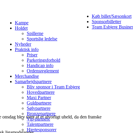
Køb billet/Sæsonkort
Sponsorbilletter
Kampe
Team Esbjerg Busine
Holdet
Spillerne
Sportslig ledelse
Nyheder
Praktisk info
Priser
Parkeringsforhold
Handicap info
Ordensreglement
Merchandise
Samarbejdspartnere
Bliv sponsor i Team Esbjerg
Hovedpartnere
Maxi Partner
Guldpartnere
Sølvpartnere
Bronzepartnere
nsdag blev ramt af et alvorligt uheld, da den franske
Vip-partnere
Talentpartnere
Hjertesponsorer
nsk ligamodstander.