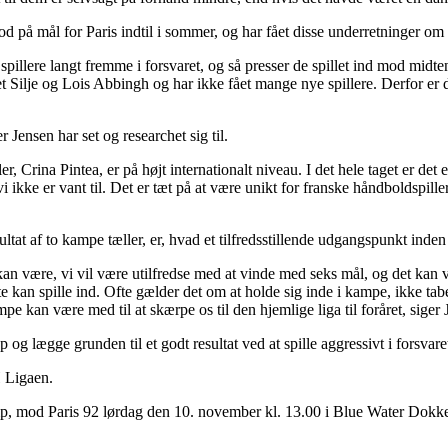
stod på mål for Paris indtil i sommer, og har fået disse underretninger om
o spillere langt fremme i forsvaret, og så presser de spillet ind mod midte
 Silje og Lois Abbingh og har ikke fået mange nye spillere. Derfor er d
Jensen har set og researchet sig til.
Crina Pintea, er på højt internationalt niveau. I det hele taget er det et
 ikke er vant til. Det er tæt på at være unikt for franske håndboldspiller
tat af to kampe tæller, er, hvad et tilfredsstillende udgangspunkt inden
an være, vi vil være utilfredse med at vinde med seks mål, og det kan væ
 kan spille ind. Ofte gælder det om at holde sig inde i kampe, ikke ta
e kan være med til at skærpe os til den hjemlige liga til foråret, siger 
g lægge grunden til et godt resultat ved at spille aggressivt i forsvare
H Ligaen.
amp, mod Paris 92 lørdag den 10. november kl. 13.00 i Blue Water Dokk