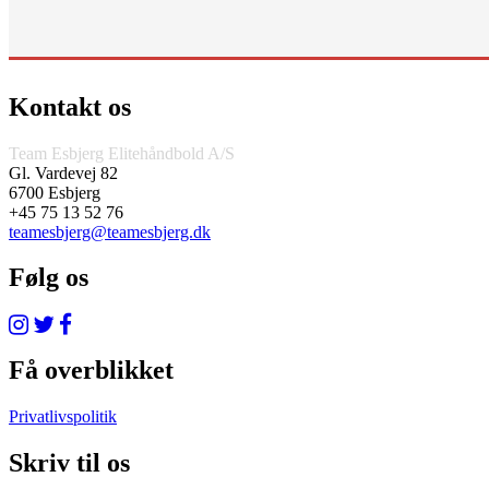
Kontakt os
Team Esbjerg Elitehåndbold A/S
Gl. Vardevej 82
6700 Esbjerg
+45 75 13 52 76
teamesbjerg@teamesbjerg.dk
Følg os
Få overblikket
Privatlivspolitik
Skriv til os