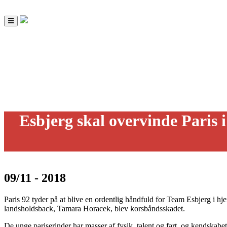
Toggle
navigation
Esbjerg skal overvinde Paris 
09/11 - 2018
Paris 92 tyder på at blive en ordentlig håndfuld for Team Esbjerg i
landsholdsback, Tamara Horacek, blev korsbåndsskadet.
De unge pariserinder har masser af fysik, talent og fart, og kendskabe