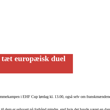
i tæt europæisk duel
 hjemmekampen i EHF Cup lørdag kl. 13.00, også selv om franskmændene o
t til dem er selvsagt på forhånd mindre, end hvis det havde været en da