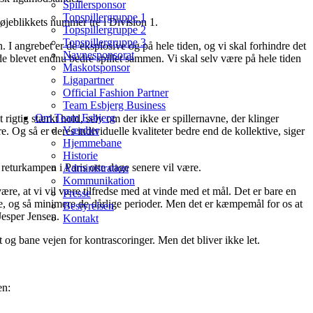
Spillersponsor
Topspillergruppe 1
 øjeblikkets nummer tre i Division 1.
Topspillergruppe 2
Topspillergruppe 3
n. I angrebet er de eksplosive og på hele tiden, og vi skal forhindre det
Navnesponsorat
e blevet endnu bedre spillet sammen. Vi skal selv være på hele tiden
Maskotsponsor
Ligapartner
Official Fashion Partner
Team Esbjerg Business
Om Team Esbjerg
 rigtig stærkt hold, selv om der ikke er spillernavne, der klinger
Værdier
e. Og så er deres individuelle kvaliteter bedre end de kollektive, siger
Hjemmebane
Historie
 returkampen i Paris otte dage senere vil være.
Administration
Kommunikation
re, at vi vil være tilfredse med at vinde med et mål. Det er bare en
Presse
be, og så minimere de dårlige perioder. Men det er kæmpemål for os at
Bestyrelsen
Jesper Jensen.
Kontakt
t og bane vejen for kontrascoringer. Men det bliver ikke let.
en: