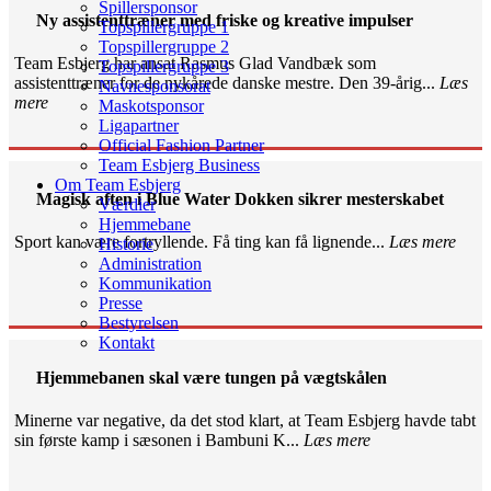
Spillersponsor
Ny assistenttræner med friske og kreative impulser
Topspillergruppe 1
Topspillergruppe 2
Team Esbjerg har ansat Rasmus Glad Vandbæk som
Topspillergruppe 3
assistenttræner for de nykårede danske mestre. Den 39-årig...
Læs
Navnesponsorat
mere
Maskotsponsor
Ligapartner
Official Fashion Partner
Team Esbjerg Business
Om Team Esbjerg
Magisk aften i Blue Water Dokken sikrer mesterskabet
Værdier
Hjemmebane
Sport kan være fortryllende. Få ting kan få lignende...
Læs mere
Historie
Administration
Kommunikation
Presse
Bestyrelsen
Kontakt
Hjemmebanen skal være tungen på vægtskålen
Minerne var negative, da det stod klart, at Team Esbjerg havde tabt
sin første kamp i sæsonen i Bambuni K...
Læs mere