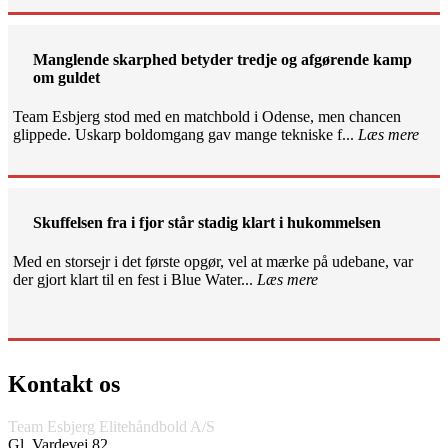
Manglende skarphed betyder tredje og afgørende kamp
om guldet
Team Esbjerg stod med en matchbold i Odense, men chancen
glippede. Uskarp boldomgang gav mange tekniske f...
Læs mere
Skuffelsen fra i fjor står stadig klart i hukommelsen
Med en storsejr i det første opgør, vel at mærke på udebane, var
der gjort klart til en fest i Blue Water...
Læs mere
Kontakt os
Team Esbjerg Elitehåndbold A/S
Gl. Vardevej 82