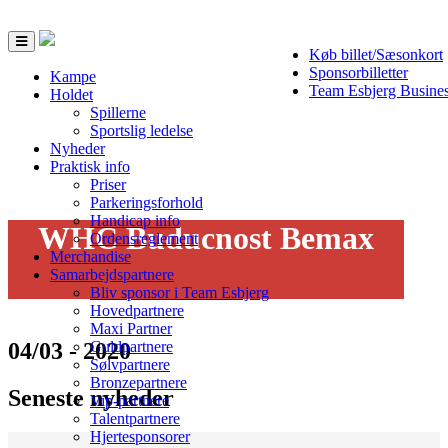
Toggle
Køb billet/Sæsonkort
navigation
Sponsorbilletter
Kampe
Team Esbjerg Busine
Holdet
Spillerne
Sportslig ledelse
Nyheder
Praktisk info
Priser
Parkeringsforhold
Handicap info
WHC Buducnost Bemax
Ordensreglement
Merchandise
Samarbejdspartnere
Bliv sponsor i Team Esbjerg
Hovedpartnere
Maxi Partner
04/03 - 2020
Guldpartnere
Sølvpartnere
Bronzepartnere
Seneste nyheder
Vip-partnere
Talentpartnere
Hjertesponsorer