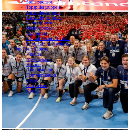
Spillersponsor
Topspillergruppe 1
Topspillergruppe 2
Topspillergruppe 3
Navnesponsorat
Maskotsponsor
Ligapartner
Official Fashion Partner
Team Esbjerg Business
Om Team Esbjerg
Værdier
Hjemmebane
Historie
Administration
Kommunikation
Presse
Bestyrelsen
Kontakt