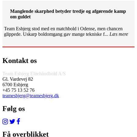
Manglende skarphed betyder tredje og afgørende kamp
om guldet
Team Esbjerg stod med en matchbold i Odense, men chancen
glippede. Uskarp boldomgang gav mange tekniske f...
Læs mere
Kontakt os
Team Esbjerg Elitehåndbold A/S
Gl. Vardevej 82
6700 Esbjerg
+45 75 13 52 76
teamesbjerg@teamesbjerg.dk
Følg os
Få overblikket