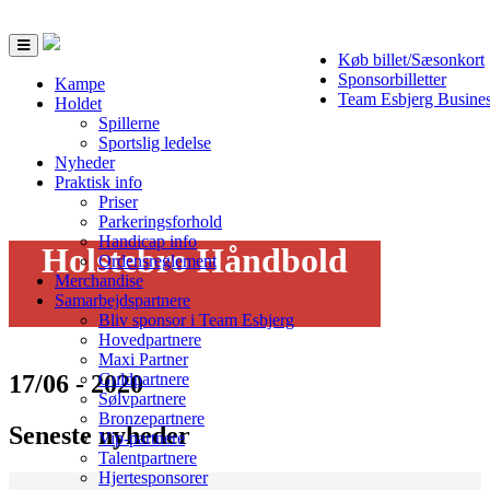
Toggle
Køb billet/Sæsonkort
navigation
Sponsorbilletter
Kampe
Team Esbjerg Busine
Holdet
Spillerne
Sportslig ledelse
Nyheder
Praktisk info
Priser
Parkeringsforhold
Handicap info
Holstebro Håndbold
Ordensreglement
Merchandise
Samarbejdspartnere
Bliv sponsor i Team Esbjerg
Hovedpartnere
Maxi Partner
17/06 - 2020
Guldpartnere
Sølvpartnere
Bronzepartnere
Seneste nyheder
Vip-partnere
Talentpartnere
Hjertesponsorer