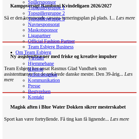
Spillersponsor
Kampoversigt Bambuni Kvindeligaen 2026/2027
Topspillergruppe 1
Topspillergruppe 2
Så er den kommende sæsons turneringsplan på plads. I...
Læs mere
Topspillergruppe 3
Navnesponsorat
Maskotsponsor
Ligapartner
Official Fashion Partner
Team Esbjerg Business
Om Team Esbjerg
Ny assistenttræner med friske og kreative impulser
Værdier
Hjemmebane
Team Esbjerg har ansat Rasmus Glad Vandbæk som
Historie
assistenttræner for de nykårede danske mestre. Den 39-årig...
Læs
Administration
mere
Kommunikation
Presse
Bestyrelsen
Kontakt
Magisk aften i Blue Water Dokken sikrer mesterskabet
Sport kan være fortryllende. Få ting kan få lignende...
Læs mere