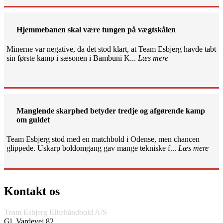
Hjemmebanen skal være tungen på vægtskålen
Minerne var negative, da det stod klart, at Team Esbjerg havde tabt
sin første kamp i sæsonen i Bambuni K...
Læs mere
Manglende skarphed betyder tredje og afgørende kamp
om guldet
Team Esbjerg stod med en matchbold i Odense, men chancen
glippede. Uskarp boldomgang gav mange tekniske f...
Læs mere
Kontakt os
Team Esbjerg Elitehåndbold A/S
Gl. Vardevej 82