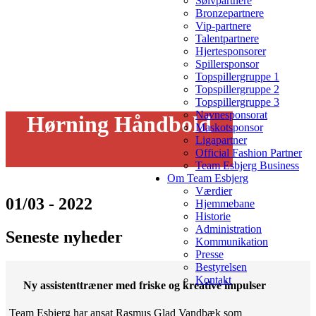
Sølvpartnere
Bronzepartnere
Vip-partnere
Talentpartnere
Hjertesponsorer
Spillersponsor
Topspillergruppe 1
Topspillergruppe 2
Topspillergruppe 3
Navnesponsorat
Hørning Håndbold
Maskotsponsor
Ligapartner
Official Fashion Partner
Team Esbjerg Business
Om Team Esbjerg
Værdier
01/03 - 2022
Hjemmebane
Historie
Administration
Seneste nyheder
Kommunikation
Presse
Bestyrelsen
Kontakt
Ny assistenttræner med friske og kreative impulser
Team Esbjerg har ansat Rasmus Glad Vandbæk som