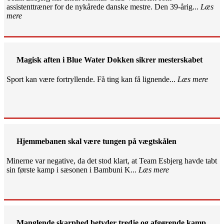
assistenttræner for de nykårede danske mestre. Den 39-årig...
Læs
mere
Magisk aften i Blue Water Dokken sikrer mesterskabet
Sport kan være fortryllende. Få ting kan få lignende...
Læs mere
Hjemmebanen skal være tungen på vægtskålen
Minerne var negative, da det stod klart, at Team Esbjerg havde tabt
sin første kamp i sæsonen i Bambuni K...
Læs mere
Manglende skarphed betyder tredje og afgørende kamp