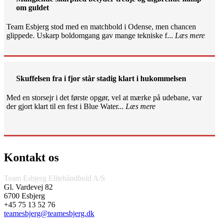
om guldet
Team Esbjerg stod med en matchbold i Odense, men chancen
glippede. Uskarp boldomgang gav mange tekniske f...
Læs mere
Skuffelsen fra i fjor står stadig klart i hukommelsen
Med en storsejr i det første opgør, vel at mærke på udebane, var
der gjort klart til en fest i Blue Water...
Læs mere
Kontakt os
Team Esbjerg Elitehåndbold A/S
Gl. Vardevej 82
6700 Esbjerg
+45 75 13 52 76
teamesbjerg@teamesbjerg.dk