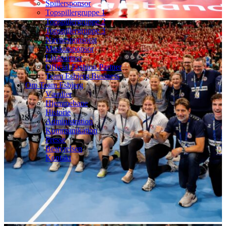
Spillersponsor
Topspillergruppe 1
Topspillergruppe 2
Topspillergruppe 3
Navnesponsorat
Maskotsponsor
Ligapartner
Official Fashion Partner
Team Esbjerg Business
Om Team Esbjerg
Værdier
Hjemmebane
Historie
Administration
Kommunikation
Presse
Bestyrelsen
Kontakt