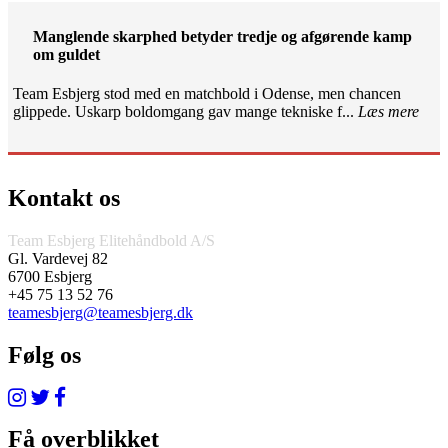
Manglende skarphed betyder tredje og afgørende kamp
om guldet
Team Esbjerg stod med en matchbold i Odense, men chancen
glippede. Uskarp boldomgang gav mange tekniske f...
Læs mere
Kontakt os
Team Esbjerg Elitehåndbold A/S
Gl. Vardevej 82
6700 Esbjerg
+45 75 13 52 76
teamesbjerg@teamesbjerg.dk
Følg os
Få overblikket