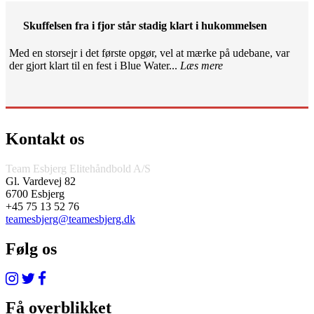
Skuffelsen fra i fjor står stadig klart i hukommelsen
Med en storsejr i det første opgør, vel at mærke på udebane, var
der gjort klart til en fest i Blue Water...
Læs mere
Kontakt os
Team Esbjerg Elitehåndbold A/S
Gl. Vardevej 82
6700 Esbjerg
+45 75 13 52 76
teamesbjerg@teamesbjerg.dk
Følg os
Få overblikket