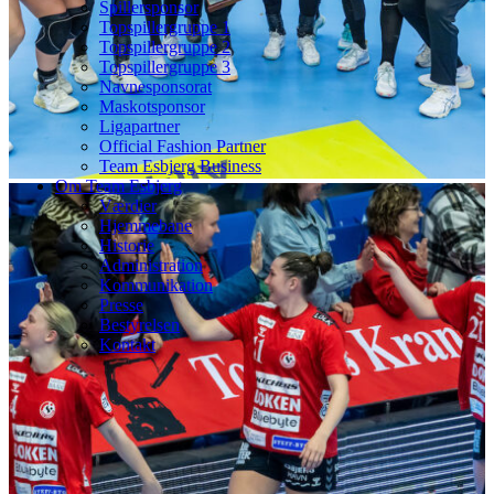
Spillersponsor
Topspillergruppe 1
Topspillergruppe 2
Topspillergruppe 3
Navnesponsorat
Maskotsponsor
Ligapartner
Official Fashion Partner
Team Esbjerg Business
Om Team Esbjerg
Værdier
Hjemmebane
Historie
Administration
Kommunikation
Presse
Bestyrelsen
Kontakt