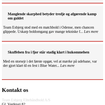
Manglende skarphed betyder tredje og afgørende kamp
om guldet
Team Esbjerg stod med en matchbold i Odense, men chancen
glippede. Uskarp boldomgang gav mange tekniske f...
Læs mere
Skuffelsen fra i fjor står stadig klart i hukommelsen
Med en storsejr i det første opgør, vel at mærke på udebane, var
der gjort klart til en fest i Blue Water...
Læs mere
Kontakt os
Team Esbjerg Elitehåndbold A/S
Gl. Vardevej 82