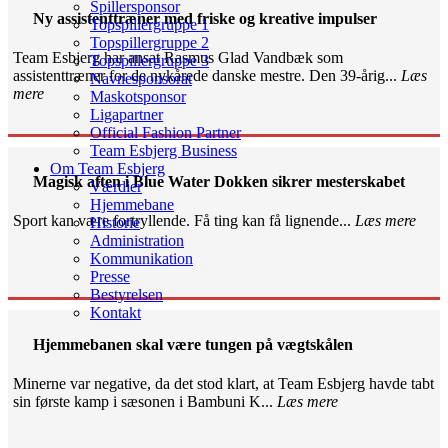
Spillersponsor
Ny assistenttræner med friske og kreative impulser
Topspillergruppe 1
Topspillergruppe 2
Team Esbjerg har ansat Rasmus Glad Vandbæk som
Topspillergruppe 3
assistenttræner for de nykårede danske mestre. Den 39-årig...
Læs
Navnesponsorat
mere
Maskotsponsor
Ligapartner
Official Fashion Partner
Team Esbjerg Business
Om Team Esbjerg
Magisk aften i Blue Water Dokken sikrer mesterskabet
Værdier
Hjemmebane
Sport kan være fortryllende. Få ting kan få lignende...
Læs mere
Historie
Administration
Kommunikation
Presse
Bestyrelsen
Kontakt
Hjemmebanen skal være tungen på vægtskålen
Minerne var negative, da det stod klart, at Team Esbjerg havde tabt
sin første kamp i sæsonen i Bambuni K...
Læs mere