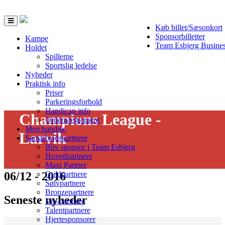
Toggle
Køb billet/Sæsonkort
navigation
Sponsorbilletter
Kampe
Team Esbjerg Busine
Holdet
Spillerne
Sportslig ledelse
Nyheder
Praktisk info
Priser
Parkeringsforhold
Handicap info
Champions League -
Ordensreglement
Merchandise
Larvik
Samarbejdspartnere
Bliv sponsor i Team Esbjerg
Hovedpartnere
Maxi Partner
06/12 - 2016
Guldpartnere
Sølvpartnere
Bronzepartnere
Seneste nyheder
Vip-partnere
Talentpartnere
Hjertesponsorer