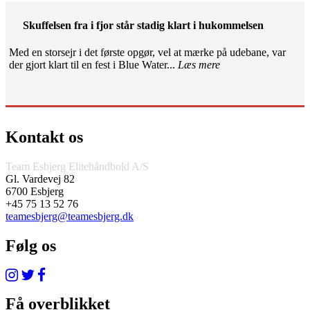
Skuffelsen fra i fjor står stadig klart i hukommelsen
Med en storsejr i det første opgør, vel at mærke på udebane, var
der gjort klart til en fest i Blue Water...
Læs mere
Kontakt os
Team Esbjerg Elitehåndbold A/S
Gl. Vardevej 82
6700 Esbjerg
+45 75 13 52 76
teamesbjerg@teamesbjerg.dk
Følg os
Få overblikket