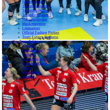
Spillersponsor
Topspillergruppe 1
Topspillergruppe 2
Topspillergruppe 3
Navnesponsorat
Maskotsponsor
Ligapartner
Official Fashion Partner
Team Esbjerg Business
Om Team Esbjerg
Værdier
Hjemmebane
Historie
Administration
Kommunikation
Presse
Bestyrelsen
Kontakt