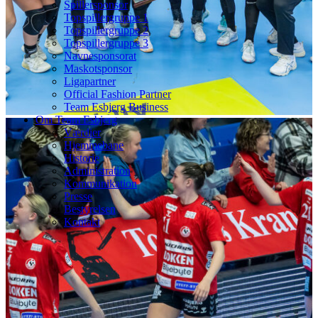
Spillersponsor
Topspillergruppe 1
Topspillergruppe 2
Topspillergruppe 3
Navnesponsorat
Maskotsponsor
Ligapartner
Official Fashion Partner
Team Esbjerg Business
Om Team Esbjerg
Værdier
Hjemmebane
Historie
Administration
Kommunikation
Presse
Bestyrelsen
Kontakt