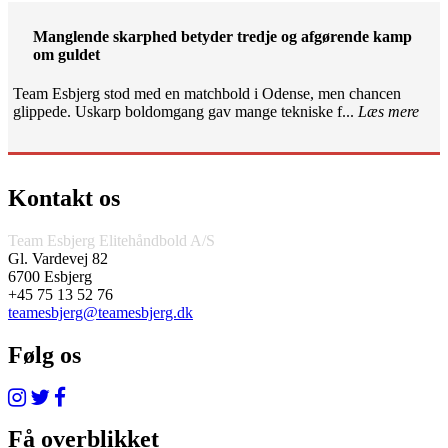
Manglende skarphed betyder tredje og afgørende kamp
om guldet
Team Esbjerg stod med en matchbold i Odense, men chancen
glippede. Uskarp boldomgang gav mange tekniske f...
Læs mere
Kontakt os
Team Esbjerg Elitehåndbold A/S
Gl. Vardevej 82
6700 Esbjerg
+45 75 13 52 76
teamesbjerg@teamesbjerg.dk
Følg os
Få overblikket