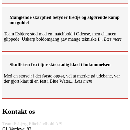
Manglende skarphed betyder tredje og afgørende kamp
om guldet
Team Esbjerg stod med en matchbold i Odense, men chancen
glippede. Uskarp boldomgang gav mange tekniske f...
Læs mere
Skuffelsen fra i fjor står stadig klart i hukommelsen
Med en storsejr i det første opgør, vel at mærke på udebane, var
der gjort klart til en fest i Blue Water...
Læs mere
Kontakt os
Team Esbjerg Elitehåndbold A/S
Gl. Vardevej 82