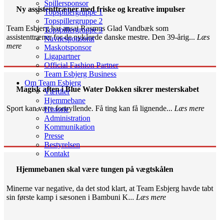
Spillersponsor
Ny assistenttræner med friske og kreative impulser
Topspillergruppe 1
Topspillergruppe 2
Team Esbjerg har ansat Rasmus Glad Vandbæk som
Topspillergruppe 3
assistenttræner for de nykårede danske mestre. Den 39-årig...
Læs
Navnesponsorat
mere
Maskotsponsor
Ligapartner
Official Fashion Partner
Team Esbjerg Business
Om Team Esbjerg
Magisk aften i Blue Water Dokken sikrer mesterskabet
Værdier
Hjemmebane
Sport kan være fortryllende. Få ting kan få lignende...
Læs mere
Historie
Administration
Kommunikation
Presse
Bestyrelsen
Kontakt
Hjemmebanen skal være tungen på vægtskålen
Minerne var negative, da det stod klart, at Team Esbjerg havde tabt
sin første kamp i sæsonen i Bambuni K...
Læs mere