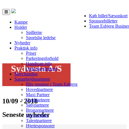
Toggle
Køb billet/Sæsonkort
navigation
Sponsorbilletter
Kampe
Team Esbjerg Busine
Holdet
Spillerne
Sportslig ledelse
Nyheder
Praktisk info
Priser
Parkeringsforhold
Handicap info
Sydvesta A/S
Ordensreglement
Merchandise
Samarbejdspartnere
Bliv sponsor i Team Esbjerg
Hovedpartnere
Maxi Partner
10/09 - 2018
Guldpartnere
Sølvpartnere
Bronzepartnere
Seneste nyheder
Vip-partnere
Talentpartnere
Hjertesponsorer