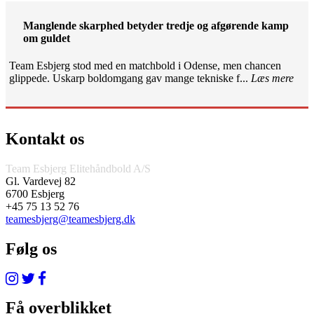
Manglende skarphed betyder tredje og afgørende kamp
om guldet
Team Esbjerg stod med en matchbold i Odense, men chancen
glippede. Uskarp boldomgang gav mange tekniske f...
Læs mere
Kontakt os
Team Esbjerg Elitehåndbold A/S
Gl. Vardevej 82
6700 Esbjerg
+45 75 13 52 76
teamesbjerg@teamesbjerg.dk
Følg os
Få overblikket