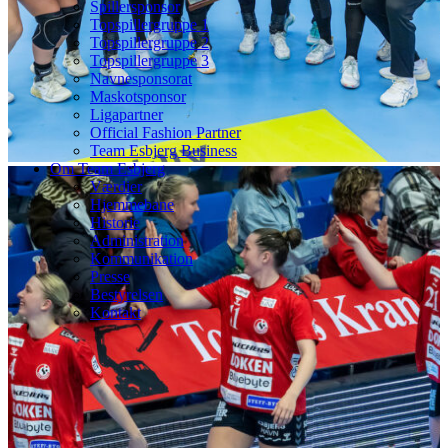
Spillersponsor
Topspillergruppe 1
Topspillergruppe 2
Topspillergruppe 3
Navnesponsorat
Maskotsponsor
Ligapartner
Official Fashion Partner
Team Esbjerg Business
Om Team Esbjerg
Værdier
Hjemmebane
Historie
Administration
Kommunikation
Presse
Bestyrelsen
Kontakt