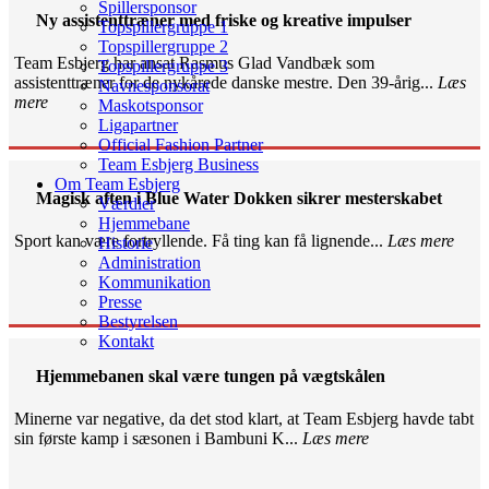
Spillersponsor
Ny assistenttræner med friske og kreative impulser
Topspillergruppe 1
Topspillergruppe 2
Team Esbjerg har ansat Rasmus Glad Vandbæk som
Topspillergruppe 3
assistenttræner for de nykårede danske mestre. Den 39-årig...
Læs
Navnesponsorat
mere
Maskotsponsor
Ligapartner
Official Fashion Partner
Team Esbjerg Business
Om Team Esbjerg
Magisk aften i Blue Water Dokken sikrer mesterskabet
Værdier
Hjemmebane
Sport kan være fortryllende. Få ting kan få lignende...
Læs mere
Historie
Administration
Kommunikation
Presse
Bestyrelsen
Kontakt
Hjemmebanen skal være tungen på vægtskålen
Minerne var negative, da det stod klart, at Team Esbjerg havde tabt
sin første kamp i sæsonen i Bambuni K...
Læs mere