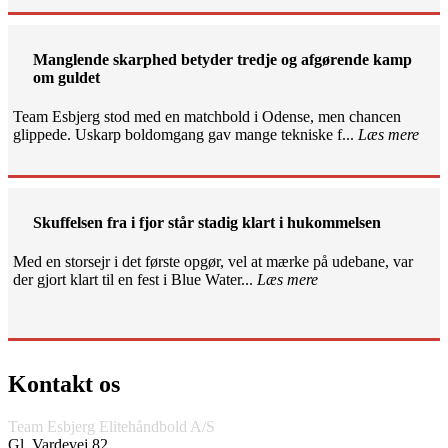
Manglende skarphed betyder tredje og afgørende kamp
om guldet
Team Esbjerg stod med en matchbold i Odense, men chancen
glippede. Uskarp boldomgang gav mange tekniske f...
Læs mere
Skuffelsen fra i fjor står stadig klart i hukommelsen
Med en storsejr i det første opgør, vel at mærke på udebane, var
der gjort klart til en fest i Blue Water...
Læs mere
Kontakt os
Team Esbjerg Elitehåndbold A/S
Gl. Vardevej 82