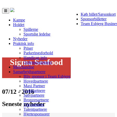
Toggle
Køb billet/Sæsonkort
navigation
Sponsorbilletter
Kampe
Team Esbjerg Busine
Holdet
Spillerne
Sportslig ledelse
Nyheder
Praktisk info
Priser
Parkeringsforhold
Handicap info
Sigma Seafood
Ordensreglement
Merchandise
Samarbejdspartnere
Bliv sponsor i Team Esbjerg
Hovedpartnere
Maxi Partner
07/12 - 2016
Guldpartnere
Sølvpartnere
Bronzepartnere
Seneste nyheder
Vip-partnere
Talentpartnere
Hjertesponsorer