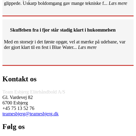
glippede. Uskarp boldomgang gav mange tekniske f...
Læs mere
Skuffelsen fra i fjor står stadig klart i hukommelsen
Med en storsejr i det første opgør, vel at mærke på udebane, var
der gjort klart til en fest i Blue Water...
Læs mere
Kontakt os
Team Esbjerg Elitehåndbold A/S
Gl. Vardevej 82
6700 Esbjerg
+45 75 13 52 76
teamesbjerg@teamesbjerg.dk
Følg os