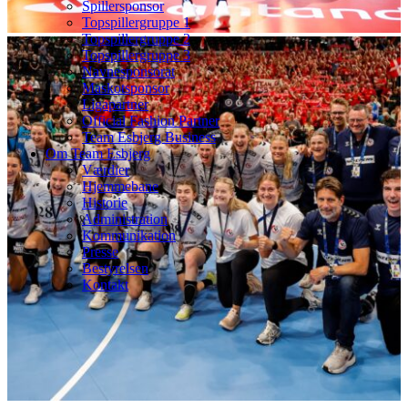
Spillersponsor
Topspillergruppe 1
Topspillergruppe 2
Topspillergruppe 3
Navnesponsorat
Maskotsponsor
Ligapartner
Official Fashion Partner
Team Esbjerg Business
Om Team Esbjerg
Værdier
Hjemmebane
Historie
Administration
Kommunikation
Presse
Bestyrelsen
Kontakt