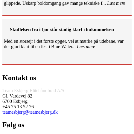
glippede. Uskarp boldomgang gav mange tekniske f...
Læs mere
Skuffelsen fra i fjor står stadig klart i hukommelsen
Med en storsejr i det første opgør, vel at mærke på udebane, var
der gjort klart til en fest i Blue Water...
Læs mere
Kontakt os
Team Esbjerg Elitehåndbold A/S
Gl. Vardevej 82
6700 Esbjerg
+45 75 13 52 76
teamesbjerg@teamesbjerg.dk
Følg os