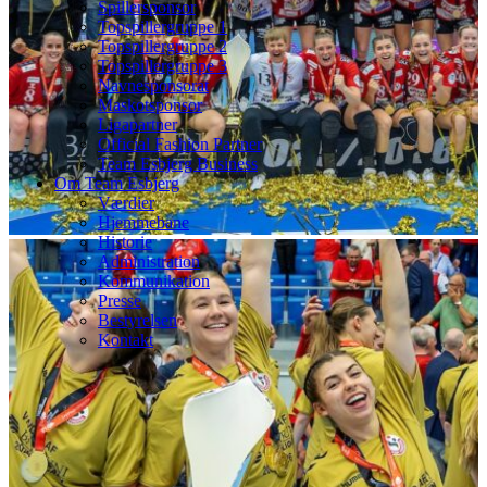
Spillersponsor
Topspillergruppe 1
Topspillergruppe 2
Topspillergruppe 3
Navnesponsorat
Maskotsponsor
Ligapartner
Official Fashion Partner
Team Esbjerg Business
Om Team Esbjerg
Værdier
Hjemmebane
Historie
Administration
Kommunikation
Presse
Bestyrelsen
Kontakt