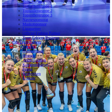
Spillersponsor
Topspillergruppe 1
Topspillergruppe 2
Topspillergruppe 3
Navnesponsorat
Maskotsponsor
Ligapartner
Official Fashion Partner
Team Esbjerg Business
Om Team Esbjerg
Værdier
Hjemmebane
Historie
Administration
Kommunikation
Presse
Bestyrelsen
Kontakt