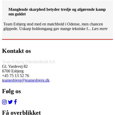
Manglende skarphed betyder tredje og afgørende kamp
om guldet
Team Esbjerg stod med en matchbold i Odense, men chancen
glippede. Uskarp boldomgang gav mange tekniske f...
Læs mere
Kontakt os
Team Esbjerg Elitehåndbold A/S
Gl. Vardevej 82
6700 Esbjerg
+45 75 13 52 76
teamesbjerg@teamesbjerg.dk
Følg os
Få overblikket