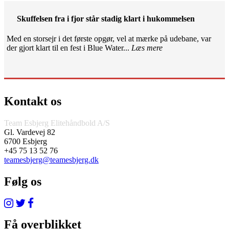
Skuffelsen fra i fjor står stadig klart i hukommelsen
Med en storsejr i det første opgør, vel at mærke på udebane, var
der gjort klart til en fest i Blue Water...
Læs mere
Kontakt os
Team Esbjerg Elitehåndbold A/S
Gl. Vardevej 82
6700 Esbjerg
+45 75 13 52 76
teamesbjerg@teamesbjerg.dk
Følg os
Få overblikket