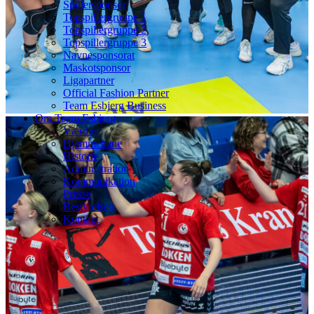
Spillersponsor
Topspillergruppe 1
Topspillergruppe 2
Topspillergruppe 3
Navnesponsorat
Maskotsponsor
Ligapartner
Official Fashion Partner
Team Esbjerg Business
Om Team Esbjerg
Værdier
Hjemmebane
Historie
Administration
Kommunikation
Presse
Bestyrelsen
Kontakt