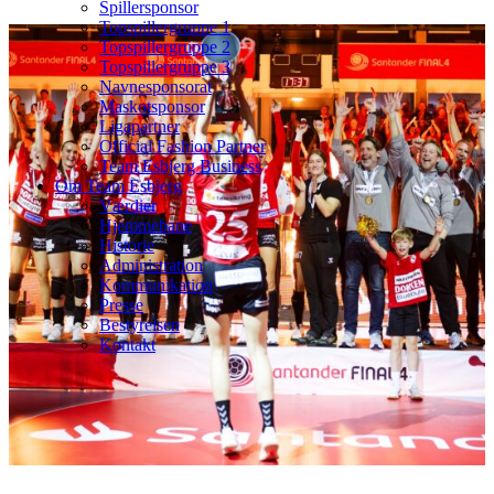
Spillersponsor
Topspillergruppe 1
Topspillergruppe 2
Topspillergruppe 3
Navnesponsorat
Maskotsponsor
Ligapartner
Official Fashion Partner
Team Esbjerg Business
Om Team Esbjerg
Værdier
Hjemmebane
Historie
Administration
Kommunikation
Presse
Bestyrelsen
Kontakt