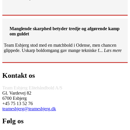
Manglende skarphed betyder tredje og afgørende kamp
om guldet
Team Esbjerg stod med en matchbold i Odense, men chancen
glippede. Uskarp boldomgang gav mange tekniske f...
Læs mere
Kontakt os
Team Esbjerg Elitehåndbold A/S
Gl. Vardevej 82
6700 Esbjerg
+45 75 13 52 76
teamesbjerg@teamesbjerg.dk
Følg os