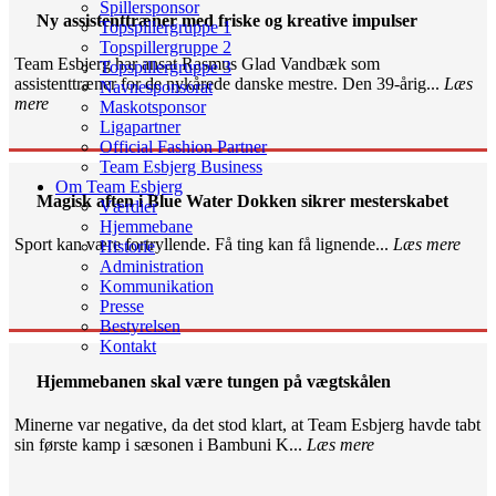
Spillersponsor
Ny assistenttræner med friske og kreative impulser
Topspillergruppe 1
Topspillergruppe 2
Team Esbjerg har ansat Rasmus Glad Vandbæk som
Topspillergruppe 3
assistenttræner for de nykårede danske mestre. Den 39-årig...
Læs
Navnesponsorat
mere
Maskotsponsor
Ligapartner
Official Fashion Partner
Team Esbjerg Business
Om Team Esbjerg
Magisk aften i Blue Water Dokken sikrer mesterskabet
Værdier
Hjemmebane
Sport kan være fortryllende. Få ting kan få lignende...
Læs mere
Historie
Administration
Kommunikation
Presse
Bestyrelsen
Kontakt
Hjemmebanen skal være tungen på vægtskålen
Minerne var negative, da det stod klart, at Team Esbjerg havde tabt
sin første kamp i sæsonen i Bambuni K...
Læs mere