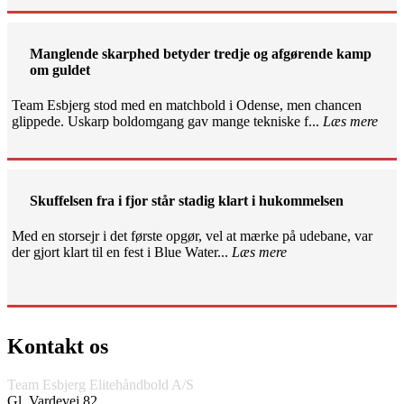
Manglende skarphed betyder tredje og afgørende kamp
om guldet
Team Esbjerg stod med en matchbold i Odense, men chancen
glippede. Uskarp boldomgang gav mange tekniske f...
Læs mere
Skuffelsen fra i fjor står stadig klart i hukommelsen
Med en storsejr i det første opgør, vel at mærke på udebane, var
der gjort klart til en fest i Blue Water...
Læs mere
Kontakt os
Team Esbjerg Elitehåndbold A/S
Gl. Vardevej 82