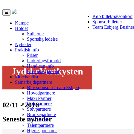
Toggle
Køb billet/Sæsonkort
navigation
Sponsorbilletter
Kampe
Team Esbjerg Busine
Holdet
Spillerne
Sportslig ledelse
Nyheder
Praktisk info
Priser
Parkeringsforhold
Handicap info
JydskeVestkysten
Ordensreglement
Merchandise
Samarbejdspartnere
Bliv sponsor i Team Esbjerg
Hovedpartnere
Maxi Partner
02/11 - 2016
Guldpartnere
Sølvpartnere
Bronzepartnere
Seneste nyheder
Vip-partnere
Talentpartnere
Hjertesponsorer