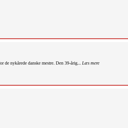
r de nykårede danske mestre. Den 39-årig...
Læs mere