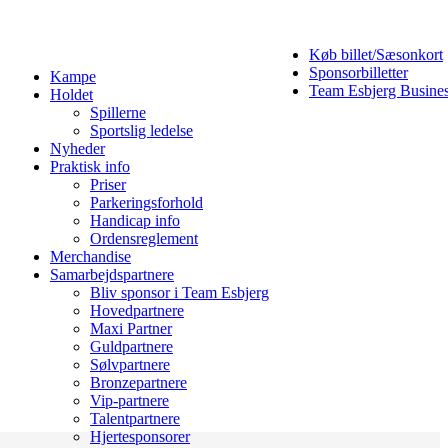
Køb billet/Sæsonkort
Sponsorbilletter
Kampe
Team Esbjerg Busine
Holdet
Spillerne
Sportslig ledelse
Nyheder
Praktisk info
Priser
Parkeringsforhold
Handicap info
Ordensreglement
Merchandise
Samarbejdspartnere
Bliv sponsor i Team Esbjerg
Hovedpartnere
Maxi Partner
Guldpartnere
Sølvpartnere
Bronzepartnere
Vip-partnere
Talentpartnere
Hjertesponsorer