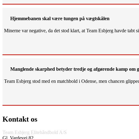
Hjemmebanen skal være tungen på vægtskålen
Minerne var negative, da det stod klart, at Team Esbjerg havde tabt 
Manglende skarphed betyder tredje og afgørende kamp om g
Team Esbjerg stod med en matchbold i Odense, men chancen glippe
Kontakt os
Team Esbjerg Elitehåndbold A/S
Gl. Vardevej 82