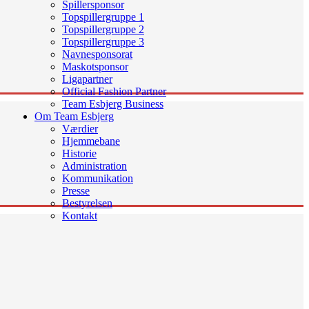
Spillersponsor
Topspillergruppe 1
Topspillergruppe 2
Topspillergruppe 3
Navnesponsorat
Maskotsponsor
Ligapartner
Official Fashion Partner
Team Esbjerg Business
Om Team Esbjerg
Værdier
Hjemmebane
Historie
Administration
Kommunikation
Presse
Bestyrelsen
Kontakt