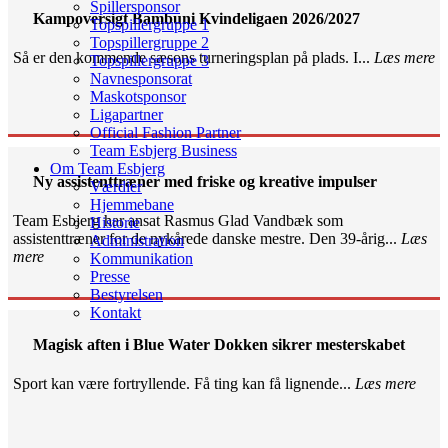
Spillersponsor
Kampoversigt Bambuni Kvindeligaen 2026/2027
Topspillergruppe 1
Topspillergruppe 2
Så er den kommende sæsons turneringsplan på plads. I...
Læs mere
Topspillergruppe 3
Navnesponsorat
Maskotsponsor
Ligapartner
Official Fashion Partner
Team Esbjerg Business
Om Team Esbjerg
Ny assistenttræner med friske og kreative impulser
Værdier
Hjemmebane
Team Esbjerg har ansat Rasmus Glad Vandbæk som
Historie
assistenttræner for de nykårede danske mestre. Den 39-årig...
Læs
Administration
mere
Kommunikation
Presse
Bestyrelsen
Kontakt
Magisk aften i Blue Water Dokken sikrer mesterskabet
Sport kan være fortryllende. Få ting kan få lignende...
Læs mere