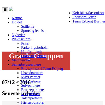
Toggle
Køb billet/Sæsonkort
navigation
Sponsorbilletter
Kampe
Team Esbjerg Busine
Holdet
Spillerne
Sportslig ledelse
Nyheder
Praktisk info
Priser
Parkeringsforhold
Handicap info
Granly Gruppen
Ordensreglement
Merchandise
Samarbejdspartnere
Bliv sponsor i Team Esbjerg
Hovedpartnere
Maxi Partner
07/12 - 2016
Guldpartnere
Sølvpartnere
Bronzepartnere
Seneste nyheder
Vip-partnere
Talentpartnere
Hjertesponsorer