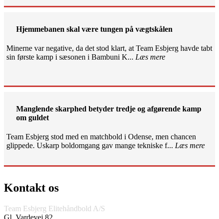
Hjemmebanen skal være tungen på vægtskålen
Minerne var negative, da det stod klart, at Team Esbjerg havde tabt
sin første kamp i sæsonen i Bambuni K...
Læs mere
Manglende skarphed betyder tredje og afgørende kamp
om guldet
Team Esbjerg stod med en matchbold i Odense, men chancen
glippede. Uskarp boldomgang gav mange tekniske f...
Læs mere
Kontakt os
Team Esbjerg Elitehåndbold A/S
Gl. Vardevej 82