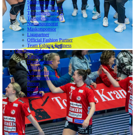
Spillersponsor
Topspillergruppe 1
Topspillergruppe 2
Topspillergruppe 3
Navnesponsorat
Maskotsponsor
Ligapartner
Official Fashion Partner
Team Esbjerg Business
Om Team Esbjerg
Værdier
Hjemmebane
Historie
Administration
Kommunikation
Presse
Bestyrelsen
Kontakt