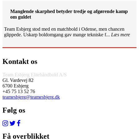
Manglende skarphed betyder tredje og afgørende kamp
om guldet
Team Esbjerg stod med en matchbold i Odense, men chancen
glippede. Uskarp boldomgang gav mange tekniske f...
Læs mere
Kontakt os
Team Esbjerg Elitehåndbold A/S
Gl. Vardevej 82
6700 Esbjerg
+45 75 13 52 76
teamesbjerg@teamesbjerg.dk
Følg os
Få overblikket