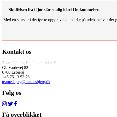
Skuffelsen fra i fjor står stadig klart i hukommelsen
Med en storsejr i det første opgør, vel at mærke på udebane, var der gjo
Kontakt os
Team Esbjerg Elitehåndbold A/S
Gl. Vardevej 82
6700 Esbjerg
+45 75 13 52 76
teamesbjerg@teamesbjerg.dk
Følg os
Få overblikket