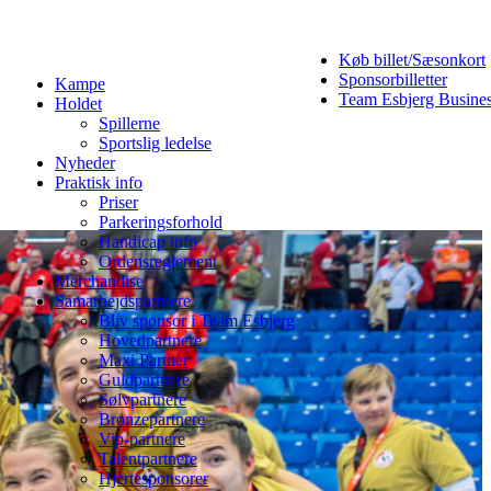
Køb billet/Sæsonkort
Sponsorbilletter
Kampe
Team Esbjerg Busine
Holdet
Spillerne
Sportslig ledelse
Nyheder
Praktisk info
Priser
Parkeringsforhold
Handicap info
Ordensreglement
Merchandise
Samarbejdspartnere
Bliv sponsor i Team Esbjerg
Hovedpartnere
Maxi Partner
Guldpartnere
Sølvpartnere
Bronzepartnere
Vip-partnere
Talentpartnere
Hjertesponsorer