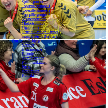
Spillersponsor
Topspillergruppe 1
Topspillergruppe 2
Topspillergruppe 3
Navnesponsorat
Maskotsponsor
Ligapartner
Official Fashion Partner
Team Esbjerg Business
Om Team Esbjerg
Værdier
Hjemmebane
Historie
Administration
Kommunikation
Presse
Bestyrelsen
Kontakt