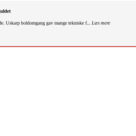
uldet
de. Uskarp boldomgang gav mange tekniske f...
Læs mere