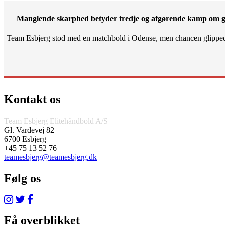
Manglende skarphed betyder tredje og afgørende kamp om g
Team Esbjerg stod med en matchbold i Odense, men chancen glippe
Kontakt os
Team Esbjerg Elitehåndbold A/S
Gl. Vardevej 82
6700 Esbjerg
+45 75 13 52 76
teamesbjerg@teamesbjerg.dk
Følg os
Få overblikket