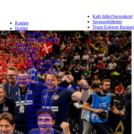
Køb billet/Sæsonkort
Sponsorbilletter
Kampe
Team Esbjerg Busine
Holdet
Spillerne
Sportslig ledelse
Nyheder
Praktisk info
Priser
Parkeringsforhold
Handicap info
Ordensreglement
Merchandise
Samarbejdspartnere
Bliv sponsor i Team Esbjerg
Hovedpartnere
Maxi Partner
Guldpartnere
Sølvpartnere
Bronzepartnere
Vip-partnere
Talentpartnere
Hjertesponsorer