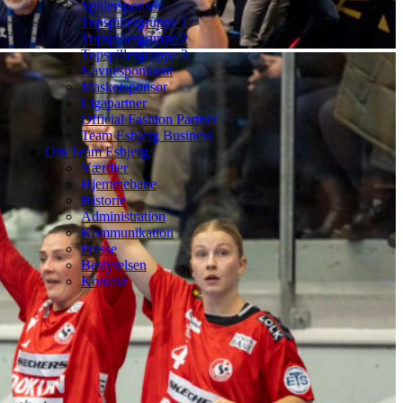
Spillersponsor
Topspillergruppe 1
Topspillergruppe 2
Topspillergruppe 3
Navnesponsorat
Maskotsponsor
Ligapartner
Official Fashion Partner
Team Esbjerg Business
Om Team Esbjerg
Værdier
Hjemmebane
Historie
Administration
Kommunikation
Presse
Bestyrelsen
Kontakt