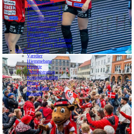
Spillersponsor
Topspillergruppe 1
Topspillergruppe 2
Topspillergruppe 3
Navnesponsorat
Maskotsponsor
Ligapartner
Official Fashion Partner
Team Esbjerg Business
Om Team Esbjerg
Værdier
Hjemmebane
Historie
Administration
Kommunikation
Presse
Bestyrelsen
Kontakt