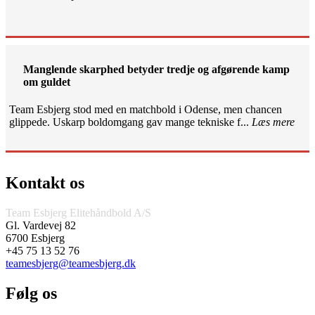
Manglende skarphed betyder tredje og afgørende kamp
om guldet
Team Esbjerg stod med en matchbold i Odense, men chancen
glippede. Uskarp boldomgang gav mange tekniske f...
Læs mere
Kontakt os
Team Esbjerg Elitehåndbold A/S
Gl. Vardevej 82
6700 Esbjerg
+45 75 13 52 76
teamesbjerg@teamesbjerg.dk
Følg os