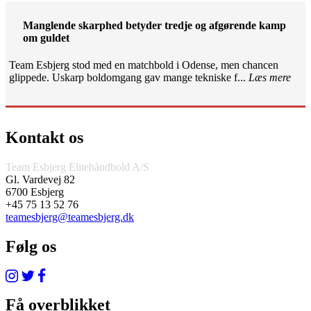
Manglende skarphed betyder tredje og afgørende kamp
om guldet
Team Esbjerg stod med en matchbold i Odense, men chancen
glippede. Uskarp boldomgang gav mange tekniske f...
Læs mere
Kontakt os
Team Esbjerg Elitehåndbold A/S
Gl. Vardevej 82
6700 Esbjerg
+45 75 13 52 76
teamesbjerg@teamesbjerg.dk
Følg os
Få overblikket