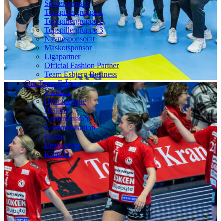
Spillersponsor
Topspillergruppe 1
Topspillergruppe 2
Topspillergruppe 3
Navnesponsorat
Maskotsponsor
Ligapartner
Official Fashion Partner
Team Esbjerg Business
Om Team Esbjerg
Værdier
Hjemmebane
Historie
Administration
Kommunikation
Presse
Bestyrelsen
Kontakt