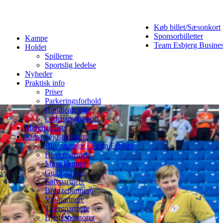
Køb billet/Sæsonkort
Sponsorbilletter
Kampe
Team Esbjerg Busine
Holdet
Spillerne
Sportslig ledelse
Nyheder
Praktisk info
Priser
Parkeringsforhold
Handicap info
Ordensreglement
Merchandise
Samarbejdspartnere
Bliv sponsor i Team Esbjerg
Hovedpartnere
Maxi Partner
Guldpartnere
Sølvpartnere
Bronzepartnere
Vip-partnere
Talentpartnere
Hjertesponsorer