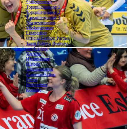
Spillersponsor
Topspillergruppe 1
Topspillergruppe 2
Topspillergruppe 3
Navnesponsorat
Maskotsponsor
Ligapartner
Official Fashion Partner
Team Esbjerg Business
Om Team Esbjerg
Værdier
Hjemmebane
Historie
Administration
Kommunikation
Presse
Bestyrelsen
Kontakt