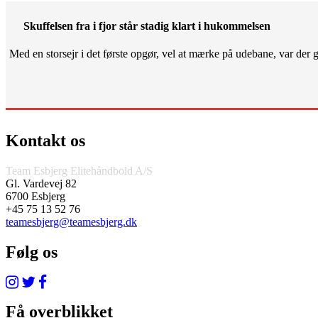
Skuffelsen fra i fjor står stadig klart i hukommelsen
Med en storsejr i det første opgør, vel at mærke på udebane, var der gjo
Kontakt os
Team Esbjerg Elitehåndbold A/S
Gl. Vardevej 82
6700 Esbjerg
+45 75 13 52 76
teamesbjerg@teamesbjerg.dk
Følg os
Få overblikket