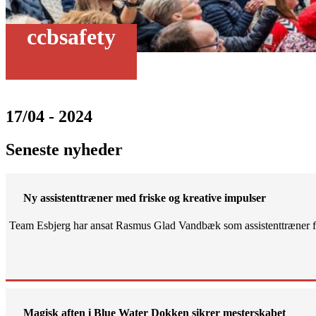
ccbsafety
17/04 - 2024
Seneste nyheder
Ny assistenttræner med friske og kreative impulser
Team Esbjerg har ansat Rasmus Glad Vandbæk som assistenttræner fo
Magisk aften i Blue Water Dokken sikrer mesterskabet