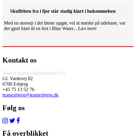
Skuffelsen fra i fjor står stadig klart i hukommelsen
Med en storsejr i det første opgør, vel at mærke på udebane, var
der gjort klart til en fest i Blue Water...
Læs mere
Kontakt os
Team Esbjerg Elitehåndbold A/S
Gl. Vardevej 82
6700 Esbjerg
+45 75 13 52 76
teamesbjerg@teamesbjerg.dk
Følg os
Få overblikket