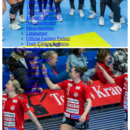
Spillersponsor
Topspillergruppe 1
Topspillergruppe 2
Topspillergruppe 3
Navnesponsorat
Maskotsponsor
Ligapartner
Official Fashion Partner
Team Esbjerg Business
Om Team Esbjerg
Værdier
Hjemmebane
Historie
Administration
Kommunikation
Presse
Bestyrelsen
Kontakt