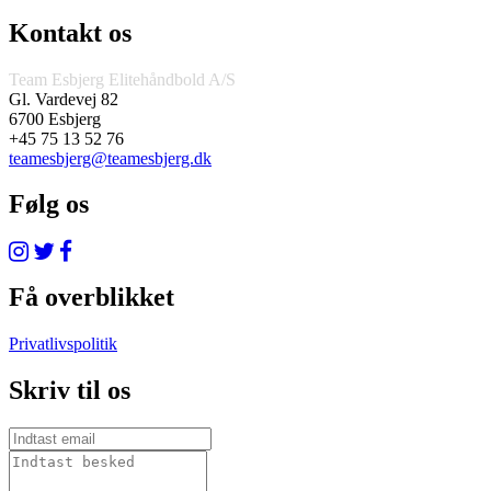
Kontakt os
Team Esbjerg Elitehåndbold A/S
Gl. Vardevej 82
6700 Esbjerg
+45 75 13 52 76
teamesbjerg@teamesbjerg.dk
Følg os
Få overblikket
Privatlivspolitik
Skriv til os