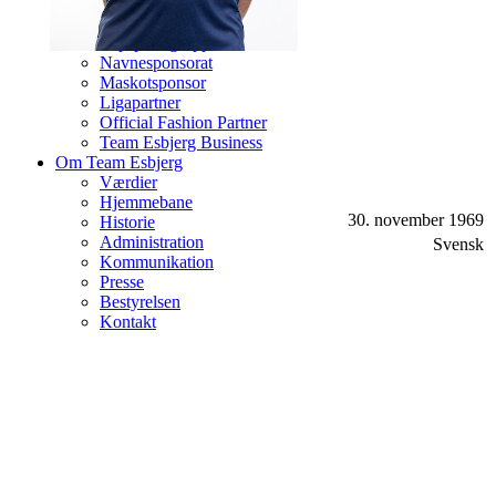
Topspillergruppe 1
Topspillergruppe 2
Topspillergruppe 3
Navnesponsorat
Maskotsponsor
Ligapartner
Official Fashion Partner
Team Esbjerg Business
Om Team Esbjerg
Værdier
Hjemmebane
30. november 1969
Historie
Administration
Svensk
Kommunikation
Presse
Bestyrelsen
Kontakt