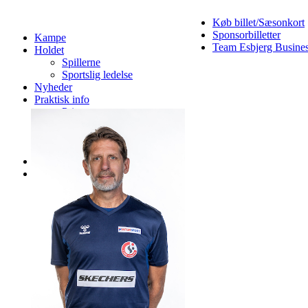
Køb billet/Sæsonkort
Sponsorbilletter
Kampe
Team Esbjerg Busine
Holdet
Spillerne
Sportslig ledelse
Nyheder
Praktisk info
Priser
Parkeringsforhold
Handicap info
Ordensreglement
Merchandise
Samarbejdspartnere
Bliv sponsor i Team Esbjerg
Hovedpartnere
Maxi Partner
Guldpartnere
Sølvpartnere
Bronzepartnere
Vip-partnere
Talentpartnere
Hjertesponsorer
Spillersponsor