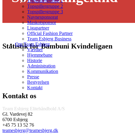
Topspillergruppe 1
Topspillergruppe 2
Topspillergruppe 3
Navnesponsorat
Maskotsponsor
Ligapartner
Official Fashion Partner
Team Esbjerg Business
Om Team Esbjerg
Statistik for Bambuni Kvindeligaen
Værdier
Hjemmebane
Historie
Administration
Kommunikation
Presse
Bestyrelsen
Kontakt
Kontakt os
Team Esbjerg Elitehåndbold A/S
Gl. Vardevej 82
6700 Esbjerg
+45 75 13 52 76
teamesbjerg@teamesbjerg.dk