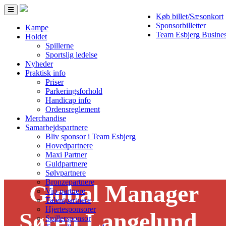
Toggle
Køb billet/Sæsonkort
navigation
Sponsorbilletter
Kampe
Team Esbjerg Busine
Holdet
Spillerne
Sportslig ledelse
Nyheder
Praktisk info
Priser
Parkeringsforhold
Handicap info
Ordensreglement
Merchandise
Samarbejdspartnere
Bliv sponsor i Team Esbjerg
Hovedpartnere
Maxi Partner
Guldpartnere
Sølvpartnere
Bronzepartnere
Global Manager
Vip-partnere
Talentpartnere
Hjertesponsorer
Søren Langelund
Spillersponsor