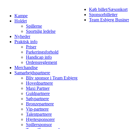
Køb billet/Sæsonkort
Sponsorbilletter
Kampe
Team Esbjerg Busine
Holdet
Spillerne
Sportslig ledelse
Nyheder
Praktisk info
Priser
Parkeringsforhold
Handicap info
Ordensreglement
Merchandise
Samarbejdspartnere
Bliv sponsor i Team Esbjerg
Hovedpartnere
Maxi Partner
Guldpartnere
Sølvpartnere
Bronzepartnere
Vip-partnere
Talentpartnere
Hjertesponsorer
Spillersponsor