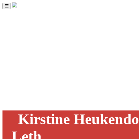
Toggle
navigation
Kirstine Heukendo
Leth