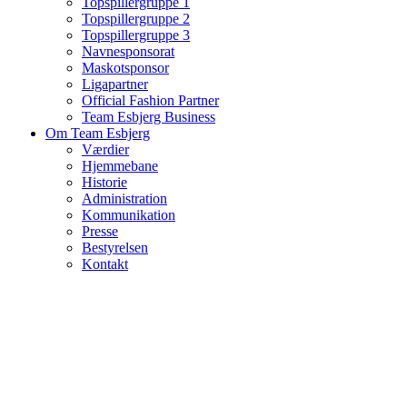
Topspillergruppe 1
Topspillergruppe 2
Topspillergruppe 3
Navnesponsorat
Maskotsponsor
Ligapartner
Official Fashion Partner
Team Esbjerg Business
Om Team Esbjerg
Værdier
Hjemmebane
Historie
Administration
Kommunikation
Presse
Bestyrelsen
Kontakt