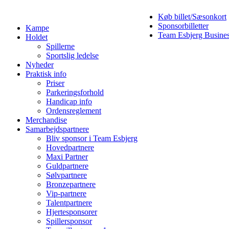
Køb billet/Sæsonkort
Sponsorbilletter
Kampe
Team Esbjerg Busine
Holdet
Spillerne
Sportslig ledelse
Nyheder
Praktisk info
Priser
Parkeringsforhold
Handicap info
Ordensreglement
Merchandise
Samarbejdspartnere
Bliv sponsor i Team Esbjerg
Hovedpartnere
Maxi Partner
Guldpartnere
Sølvpartnere
Bronzepartnere
Vip-partnere
Talentpartnere
Hjertesponsorer
Spillersponsor