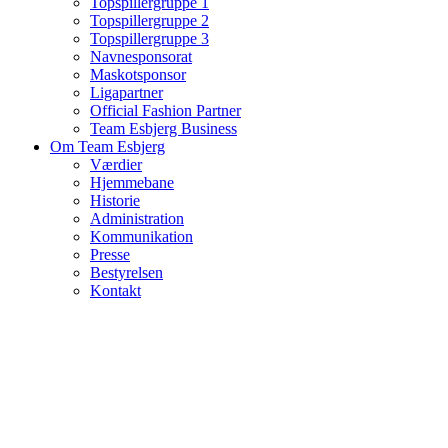
Topspillergruppe 1
Topspillergruppe 2
Topspillergruppe 3
Navnesponsorat
Maskotsponsor
Ligapartner
Official Fashion Partner
Team Esbjerg Business
Om Team Esbjerg
Værdier
Hjemmebane
Historie
Administration
Kommunikation
Presse
Bestyrelsen
Kontakt