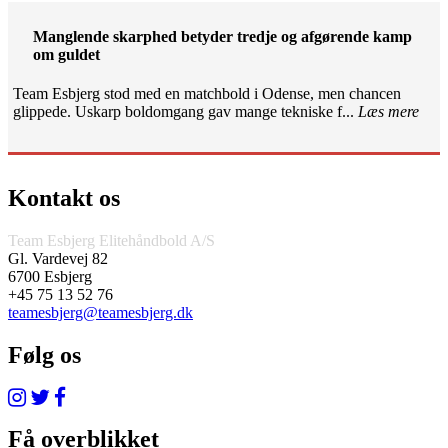
Manglende skarphed betyder tredje og afgørende kamp
om guldet
Team Esbjerg stod med en matchbold i Odense, men chancen
glippede. Uskarp boldomgang gav mange tekniske f...
Læs mere
Kontakt os
Team Esbjerg Elitehåndbold A/S
Gl. Vardevej 82
6700 Esbjerg
+45 75 13 52 76
teamesbjerg@teamesbjerg.dk
Følg os
Få overblikket