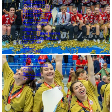
Spillersponsor
Topspillergruppe 1
Topspillergruppe 2
Topspillergruppe 3
Navnesponsorat
Maskotsponsor
Ligapartner
Official Fashion Partner
Team Esbjerg Business
Om Team Esbjerg
Værdier
Hjemmebane
Historie
Administration
Kommunikation
Presse
Bestyrelsen
Kontakt