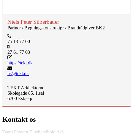
Niels Peter Silberbauer
Partner / Bygningskonstruktør / Brandrådgiver BK2
75 13 77 00
27 61 77 03
https://tekt.dk
ns@tekt.dk
TEKT Arkitekterne
Skolegade 85, 1.sal
6700 Esbjerg
Kontakt os
Team Esbjerg Elitehåndbold A/S