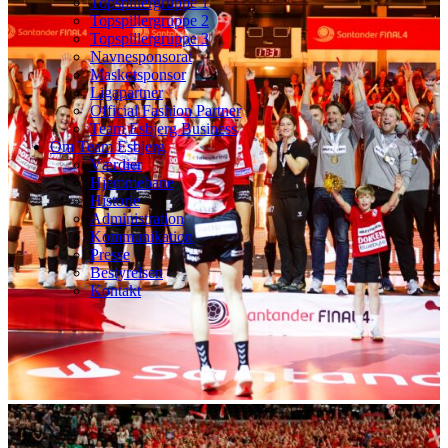
Topspillergruppe 1
Topspillergruppe 2
Topspillergruppe 3
Navnesponsorat
Maskotsponsor
Ligapartner
Official Fashion Partner
Team Esbjerg Business
Om Team Esbjerg
Værdier
Hjemmebane
Historie
Administration
Kommunikation
Presse
Bestyrelsen
Kontakt