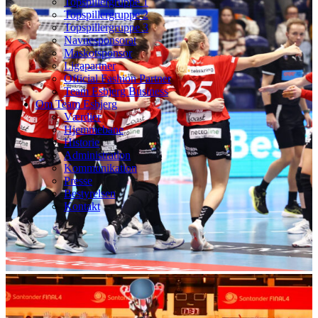
Topspillergruppe 1
Topspillergruppe 2
Topspillergruppe 3
Navnesponsorat
Maskotsponsor
Ligapartner
Official Fashion Partner
Team Esbjerg Business
Om Team Esbjerg
Værdier
Hjemmebane
Historie
Administration
Kommunikation
Presse
Bestyrelsen
Kontakt