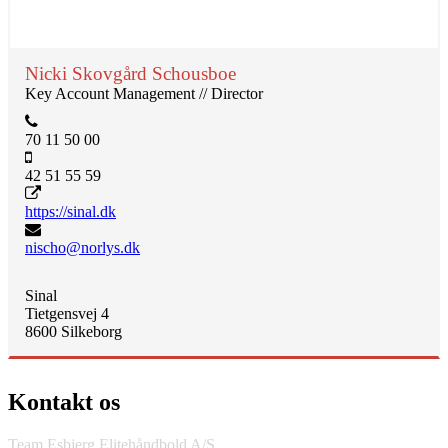
Nicki Skovgård Schousboe
Key Account Management // Director
70 11 50 00
42 51 55 59
https://sinal.dk
nischo@norlys.dk
Sinal
Tietgensvej 4
8600 Silkeborg
Kontakt os
Team Esbjerg Elitehåndbold A/S