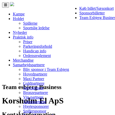
Toggle
Køb billet/Sæsonkort
navigation
Sponsorbilletter
Kampe
Team Esbjerg Busine
Holdet
Spillerne
Sportslig ledelse
Nyheder
Praktisk info
Priser
Parkeringsforhold
Handicap info
Ordensreglement
Merchandise
Samarbejdspartnere
Bliv sponsor i Team Esbjerg
Hovedpartnere
Maxi Partner
Guldpartnere
Team esbjerg Business
Sølvpartnere
Bronzepartnere
Vip-partnere
Korsholm El ApS
Talentpartnere
Hjertesponsorer
Spillersponsor
Kontaktinformation