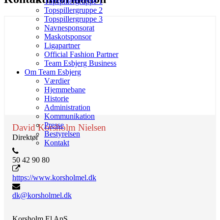
Topspillergruppe 1
Topspillergruppe 2
Topspillergruppe 3
Navnesponsorat
Maskotsponsor
Ligapartner
Official Fashion Partner
Team Esbjerg Business
Om Team Esbjerg
Værdier
Hjemmebane
Historie
Administration
Kommunikation
Presse
David Korsholm Nielsen
Bestyrelsen
Direktør
Kontakt
50 42 90 80
https://www.korsholmel.dk
dk@korsholmel.dk
Korsholm El ApS