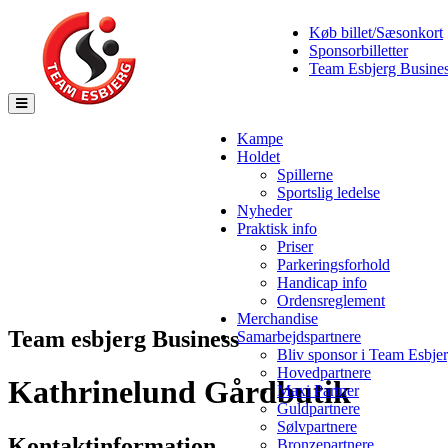
Køb billet/Sæsonkort
Sponsorbilletter
Team Esbjerg Busine
Toggle
navigation
Kampe
Holdet
Spillerne
Sportslig ledelse
Nyheder
Praktisk info
Priser
Parkeringsforhold
Handicap info
Ordensreglement
Merchandise
Team esbjerg Business
Samarbejdspartnere
Bliv sponsor i Team Esbje
Hovedpartnere
Kathrinelund Gårdbutik
Maxi Partner
Guldpartnere
Sølvpartnere
Kontaktinformation
Bronzepartnere