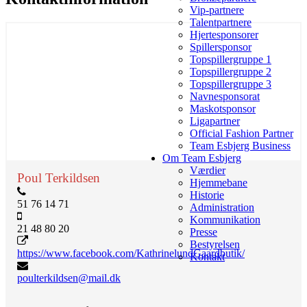
Vip-partnere
Talentpartnere
Hjertesponsorer
Spillersponsor
Topspillergruppe 1
Topspillergruppe 2
Topspillergruppe 3
Navnesponsorat
Maskotsponsor
Ligapartner
Official Fashion Partner
Team Esbjerg Business
Om Team Esbjerg
Værdier
Poul Terkildsen
Hjemmebane
Historie
51 76 14 71
Administration
Kommunikation
21 48 80 20
Presse
Bestyrelsen
https://www.facebook.com/KathrinelundGaardbutik/
Kontakt
poulterkildsen@mail.dk