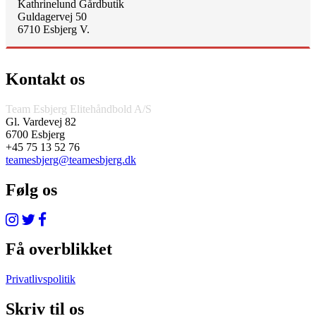
Kathrinelund Gårdbutik
Guldagervej 50
6710 Esbjerg V.
Kontakt os
Team Esbjerg Elitehåndbold A/S
Gl. Vardevej 82
6700 Esbjerg
+45 75 13 52 76
teamesbjerg@teamesbjerg.dk
Følg os
Få overblikket
Privatlivspolitik
Skriv til os