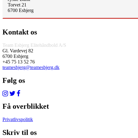
Torvet 21
6700 Esbjerg
Kontakt os
Team Esbjerg Elitehåndbold A/S
Gl. Vardevej 82
6700 Esbjerg
+45 75 13 52 76
teamesbjerg@teamesbjerg.dk
Følg os
Få overblikket
Privatlivspolitik
Skriv til os