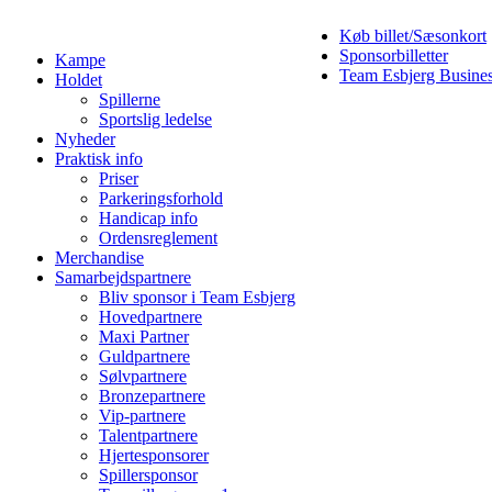
Køb billet/Sæsonkort
Sponsorbilletter
Kampe
Team Esbjerg Busine
Holdet
Spillerne
Sportslig ledelse
Nyheder
Praktisk info
Priser
Parkeringsforhold
Handicap info
Ordensreglement
Merchandise
Samarbejdspartnere
Bliv sponsor i Team Esbjerg
Hovedpartnere
Maxi Partner
Guldpartnere
Sølvpartnere
Bronzepartnere
Vip-partnere
Talentpartnere
Hjertesponsorer
Spillersponsor