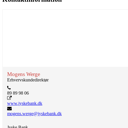
Mogens Werge
Erhvervskundedirektør
89 89 98 06
www.jyskebank.dk
mogens.werge@jyskebank.dk
Jyske Bank