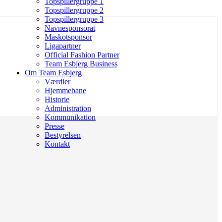
Topspillergruppe 1
Topspillergruppe 2
Topspillergruppe 3
Navnesponsorat
Maskotsponsor
Ligapartner
Official Fashion Partner
Team Esbjerg Business
Om Team Esbjerg
Værdier
Hjemmebane
Historie
Administration
Kommunikation
Presse
Bestyrelsen
Kontakt