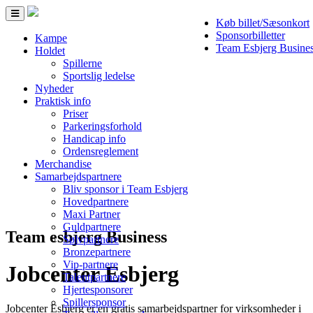
Toggle
Køb billet/Sæsonkort
navigation
Sponsorbilletter
Kampe
Team Esbjerg Busine
Holdet
Spillerne
Sportslig ledelse
Nyheder
Praktisk info
Priser
Parkeringsforhold
Handicap info
Ordensreglement
Merchandise
Samarbejdspartnere
Bliv sponsor i Team Esbjerg
Hovedpartnere
Maxi Partner
Guldpartnere
Team esbjerg Business
Sølvpartnere
Bronzepartnere
Vip-partnere
Jobcenter Esbjerg
Talentpartnere
Hjertesponsorer
Spillersponsor
Jobcenter Esbjerg er en gratis samarbejdspartner for virksomheder i