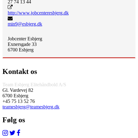
27 74 13 44
http://www.jobcenteresbjerg.dk
min9@esbjerg.dk
Jobcenter Esbjerg
Exnersgade 33
6700 Esbjerg
Kontakt os
Team Esbjerg Elitehåndbold A/S
Gl. Vardevej 82
6700 Esbjerg
+45 75 13 52 76
teamesbjerg@teamesbjerg.dk
Følg os