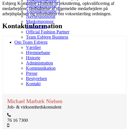
Topspillergruppe 1
Esbjerg Kommune i forhold til rekruttering, opkvalificering af
Topspillergruppe 2
medarbejdere, fastholdelse af sygemeldte medarbejdere på
Topspillergruppe 3
arbejdspladsen og information om voksenlærling ordningen.
Navnesponsorat
Maskotsponsor
Kontaktinformation
Ligapartner
Official Fashion Partner
Team Esbjerg Business
Om Team Esbjerg
Værdier
Hjemmebane
Historie
Administration
Kommunikation
Presse
Bestyrelsen
Kontakt
Michael Marbæk Nielsen
Job- & virksomhedskonsulent
76 16 7300