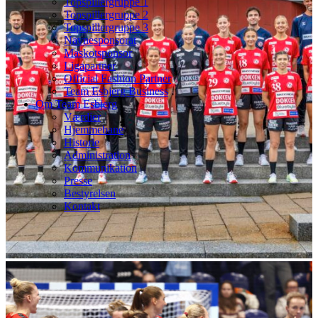
Topspillergruppe 1
Topspillergruppe 2
Topspillergruppe 3
Navnesponsorat
Maskotsponsor
Ligapartner
Official Fashion Partner
Team Esbjerg Business
Om Team Esbjerg
Værdier
Hjemmebane
Historie
Administration
Kommunikation
Presse
Bestyrelsen
Kontakt