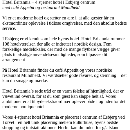
Hotel Britannia – 4 stjernet hotel i Esbjerg centrum
med café Appetiit og restaurant Mundheld
Vi er et moderne hotel og sætter en ære i, at alle gæster får en
ekstraordinær oplevelse i tidløse omgivelser, med den absolut bedste
service.
I Esbjerg er vi kendt som hele byens hotel. Hotel Britannia rummer
108 hotelværelser, der alle er indrettet i nordisk design. Fem
forskellige mødelokaler, der med de mange flytbare vægge giver
plads til alsidige anvendelsesmuligheder, som tilpasses dit
arrangement.
På Hotel Britannia finder du café Appetiit og vores nordiske
restaurant Mundheld. Vi værdsætter gode råvarer, og stemning – det
kan du smage og mærke.
Hotel Britannia´s røde tråd er en varm følelse af hjemlighed, der er
vævet ind overalt, for at du som gæst kan slappe helt af. Vores
ambitioner er at tilbyde ekstraordinær oplever både i og udenfor det
moderne boutiquehotel.
Vores 4-stjernet hotel Britannia er placeret i centrum af Esbjerg ved
Torvet - en helt unik placering mellem kulturhuse, byens bedste
shopping og turistattraktioner. Herfra kan du inden for gåafstand