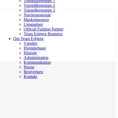
Topspillergruppe 1
Topspillergruppe 2
Topspillergruppe 3
Navnesponsorat
Maskotsponsor
Ligapartner
Official Fashion Partner
Team Esbjerg Business
Om Team Esbjerg
Værdier
Hjemmebane
Historie
Administration
Kommunikation
Presse
Bestyrelsen
Kontakt