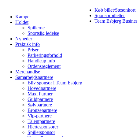
Køb billet/Sæsonkort
Sponsorbilletter
Kampe
Team Esbjerg Busine
Holdet
Spillerne
Sportslig ledelse
Nyheder
Praktisk info
Priser
Parkeringsforhold
Handicap info
Ordensreglement
Merchandise
Samarbejdspartnere
Bliv sponsor i Team Esbjerg
Hovedpartnere
Maxi Partner
Guldpartnere
Sølvpartnere
Bronzepartnere
Vip-partnere
Talentpartnere
Hjertesponsorer
Spillersponsor