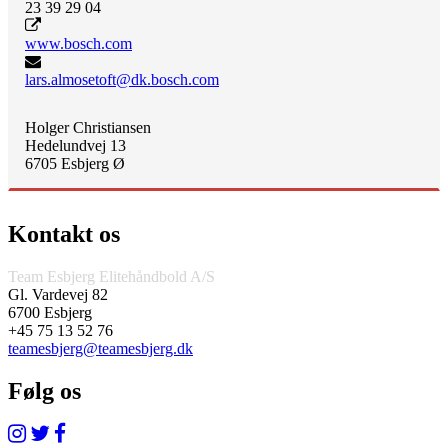
23 39 29 04
www.bosch.com
lars.almosetoft@dk.bosch.com
Holger Christiansen
Hedelundvej 13
6705 Esbjerg Ø
Kontakt os
Team Esbjerg Elitehåndbold A/S
Gl. Vardevej 82
6700 Esbjerg
+45 75 13 52 76
teamesbjerg@teamesbjerg.dk
Følg os