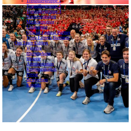
Topspillergruppe 1
Topspillergruppe 2
Topspillergruppe 3
Navnesponsorat
Maskotsponsor
Ligapartner
Official Fashion Partner
Team Esbjerg Business
Om Team Esbjerg
Værdier
Hjemmebane
Historie
Administration
Kommunikation
Presse
Bestyrelsen
Kontakt