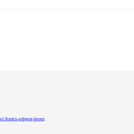
n/c/foetex-esbjerg-broen