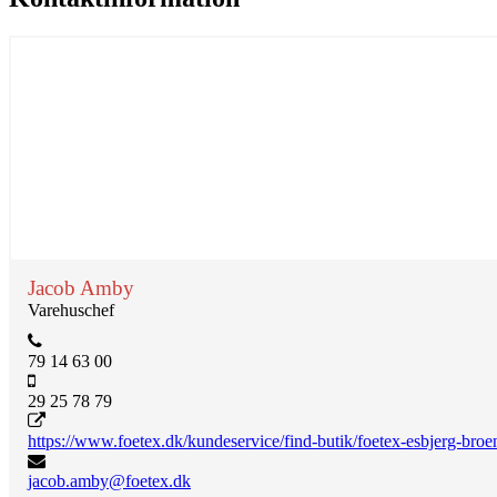
Jacob Amby
Varehuschef
79 14 63 00
29 25 78 79
https://www.foetex.dk/kundeservice/find-butik/foetex-esbjerg-broe
jacob.amby@foetex.dk