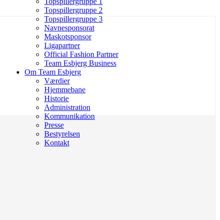
Topspillergruppe 1
Topspillergruppe 2
Topspillergruppe 3
Navnesponsorat
Maskotsponsor
Ligapartner
Official Fashion Partner
Team Esbjerg Business
Om Team Esbjerg
Værdier
Hjemmebane
Historie
Administration
Kommunikation
Presse
Bestyrelsen
Kontakt