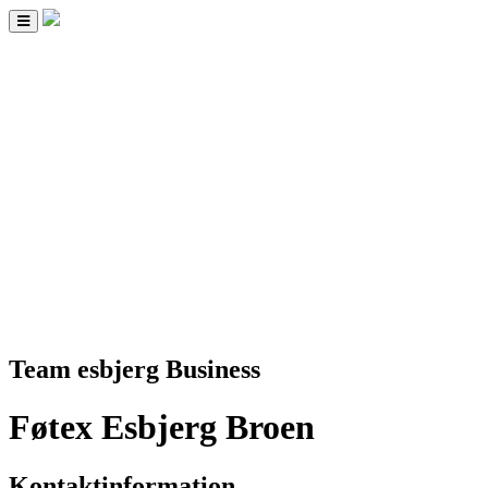
Toggle
navigation
Team esbjerg Business
Føtex Esbjerg Broen
Kontaktinformation