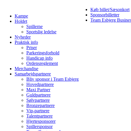
Køb billet/Sæsonkort
Sponsorbilletter
Kampe
Team Esbjerg Busine
Holdet
Spillerne
Sportslig ledelse
Nyheder
Praktisk info
Priser
Parkeringsforhold
Handicap info
Ordensreglement
Merchandise
Samarbejdspartnere
Bliv sponsor i Team Esbjerg
Hovedpartnere
Maxi Partner
Guldpartnere
Sølvpartnere
Bronzepartnere
Vip-partnere
Talentpartnere
Hjertesponsorer
Spillersponsor