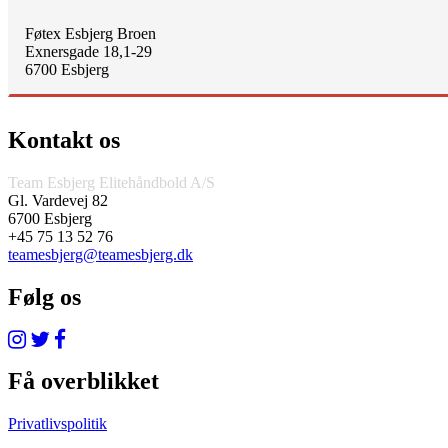
Føtex Esbjerg Broen
Exnersgade 18,1-29
6700 Esbjerg
Kontakt os
Team Esbjerg Elitehåndbold A/S
Gl. Vardevej 82
6700 Esbjerg
+45 75 13 52 76
teamesbjerg@teamesbjerg.dk
Følg os
Få overblikket
Privatlivspolitik